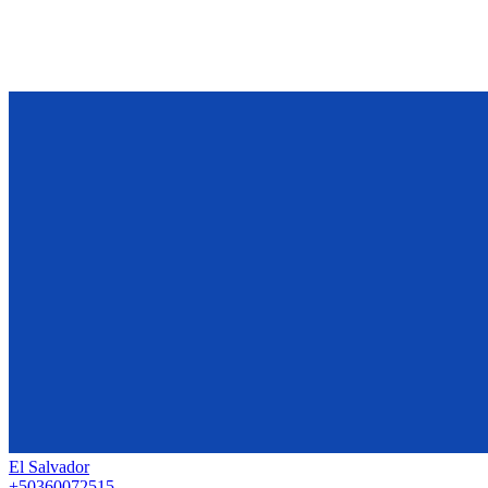
El Salvador
+50360072515