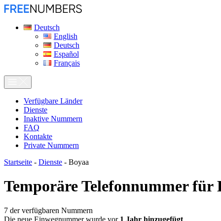
Deutsch
English
Deutsch
Español
Français
Verfügbare Länder
Dienste
Inaktive Nummern
FAQ
Kontakte
Private Nummern
Startseite
-
Dienste
-
Boyaa
Temporäre Telefonnummer für
7
der verfügbaren Nummern
Die neue Einwegnummer wurde vor
1 Jahr hinzugefügt
.