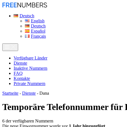
Deutsch
English
Deutsch
Español
Français
Verfügbare Länder
Dienste
Inaktive Nummern
FAQ
Kontakte
Private Nummern
Startseite
-
Dienste
-
Dana
Temporäre Telefonnummer für
6
der verfügbaren Nummern
Die neue Einwegnummer wurde vor
1 Jahr hinzugefügt
.