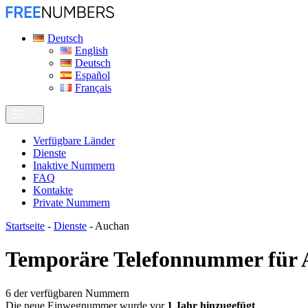
Deutsch
English
Deutsch
Español
Français
Verfügbare Länder
Dienste
Inaktive Nummern
FAQ
Kontakte
Private Nummern
Startseite
-
Dienste
-
Auchan
Temporäre Telefonnummer für
6
der verfügbaren Nummern
Die neue Einwegnummer wurde vor
1 Jahr hinzugefügt
.