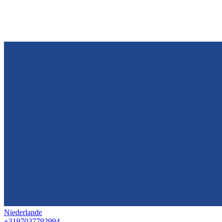
Niederlande
+3197037792994