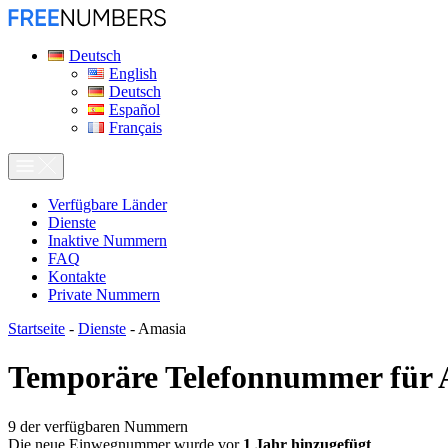
Deutsch
English
Deutsch
Español
Français
Verfügbare Länder
Dienste
Inaktive Nummern
FAQ
Kontakte
Private Nummern
Startseite
-
Dienste
-
Amasia
Temporäre Telefonnummer für
9
der verfügbaren Nummern
Die neue Einwegnummer wurde vor
1 Jahr hinzugefügt
.