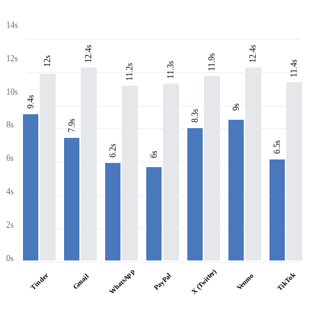
14s
12.4s
12.4s
11.9s
12s
12s
11.4s
11.3s
11.2s
10s
9.4s
9s
8.3s
7.9s
8s
6.5s
6.2s
6s
6s
4s
2s
0s
WhatsApp
X (Twitter)
TikTok
Tinder
PayPal
Venmo
Gmail