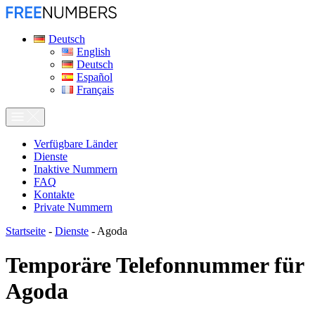
Deutsch
English
Deutsch
Español
Français
Verfügbare Länder
Dienste
Inaktive Nummern
FAQ
Kontakte
Private Nummern
Startseite
-
Dienste
-
Agoda
Temporäre Telefonnummer für
Agoda