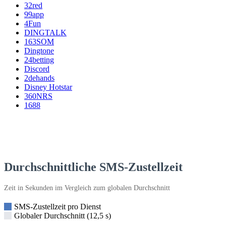
32red
99app
4Fun
DINGTALK
163SOM
Dingtone
24betting
Discord
2dehands
Disney Hotstar
360NRS
1688
Durchschnittliche SMS-Zustellzeit
Zeit in Sekunden im Vergleich zum globalen Durchschnitt
SMS-Zustellzeit pro Dienst
Globaler Durchschnitt (12,5 s)