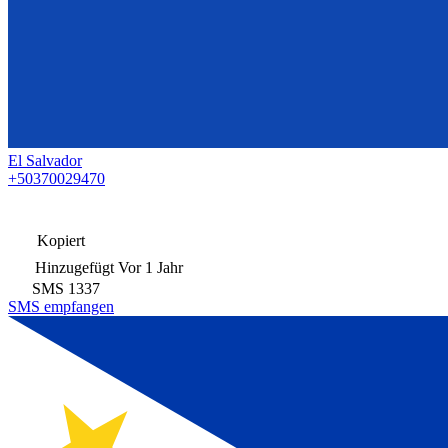
El Salvador
+50370029470
Kopiert
Hinzugefügt
Vor 1 Jahr
SMS
1337
SMS empfangen