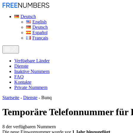
Deutsch
English
Deutsch
Español
Français
Verfügbare Länder
Dienste
Inaktive Nummern
FAQ
Kontakte
Private Nummern
Startseite
-
Dienste
-
Bunq
Temporäre Telefonnummer für
8
der verfügbaren Nummern
Die neue Einwegnummer wurde vor
1 Jahr hinzugefügt
.