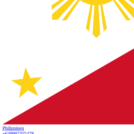
Philippinen
+639997355478