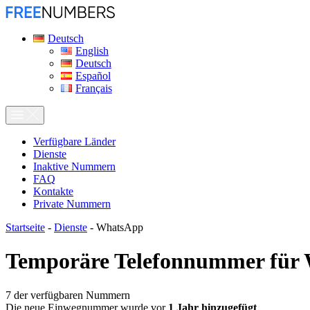
Deutsch
English
Deutsch
Español
Français
Verfügbare Länder
Dienste
Inaktive Nummern
FAQ
Kontakte
Private Nummern
Startseite
-
Dienste
-
WhatsApp
Temporäre Telefonnummer für
7
der verfügbaren Nummern
Die neue Einwegnummer wurde vor
1 Jahr hinzugefügt
.