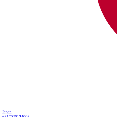
Japan
+817020124008