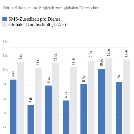
Zeit in Sekunden im Vergleich zum globalen Durchschnitt
SMS-Zustellzeit pro Dienst
Globaler Durchschnitt (12,5 s)
14s
12.5s
12.4s
12.2s
11.9s
12s
12s
11.2s
10.9s
11s
10s
9.4s
9s
8.6s
8.3s
8s
6.2s
6s
5.6s
4s
2s