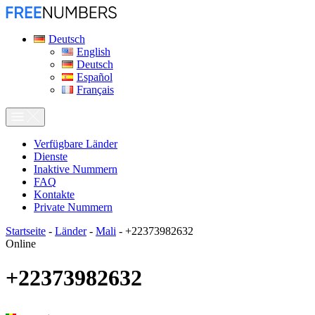
Deutsch
English
Deutsch
Español
Français
Verfügbare Länder
Dienste
Inaktive Nummern
FAQ
Kontakte
Private Nummern
Startseite
-
Länder
-
Mali
-
+22373982632
Online
+22373982632