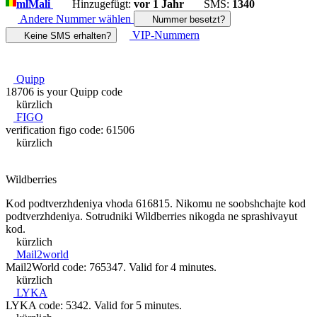
ml
Mali
Hinzugefügt:
vor 1 Jahr
SMS:
1340
Andere Nummer wählen
Nummer besetzt?
VIP-Nummern
Keine SMS erhalten?
Quipp
18706 is your Quipp code
kürzlich
FIGO
verification figo code: 61506
kürzlich
Wildberries
Kod podtverzhdeniya vhoda 616815. Nikomu ne soobshchajte kod
podtverzhdeniya. Sotrudniki Wildberries nikogda ne sprashivayut
kod.
kürzlich
Mail2world
Mail2World code: 765347. Valid for 4 minutes.
kürzlich
LYKA
LYKA code: 5342. Valid for 5 minutes.