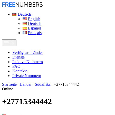
Deutsch
English
Deutsch
Español
Français
Verfügbare Länder
Dienste
Inaktive Nummern
FAQ
Kontakte
Private Nummern
Startseite
-
Länder
-
Südafrika
-
+27715344442
Online
+27715344442