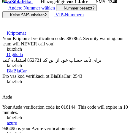
za
Südafrika
Hinzugefügt:
vor 1 Jahr
SMS:
1340
Andere Nummer wählen
Nummer besetzt?
VIP-Nummern
Keine SMS erhalten?
Kriptomat
Your Kriptomat verification code: 887862. Security warning: our
team will NEVER call you!
kürzlich
Digikala
برای تأیید حساب خود از این کد 852721 استفاده کنید
kürzlich
BlaBlaCar
Eto vas kod verifikacii ot BlaBlaCar: 2543
kürzlich
Asda
Your Asda verification code is: 016144. This code will expire in 10
minutes.
kürzlich
azure
946496 is your Azure verification code