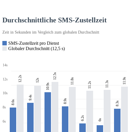
Durchschnittliche SMS-Zustellzeit
Zeit in Sekunden im Vergleich zum globalen Durchschnitt
SMS-Zustellzeit pro Dienst
Globaler Durchschnitt (12,5 s)
14s
12.5s
12.2s
11.9s
11.8s
12s
12s
11.3s
11.2s
10.9s
10s
9.4s
8.9s
8.6s
8.3s
8s
6.2s
6s
6s