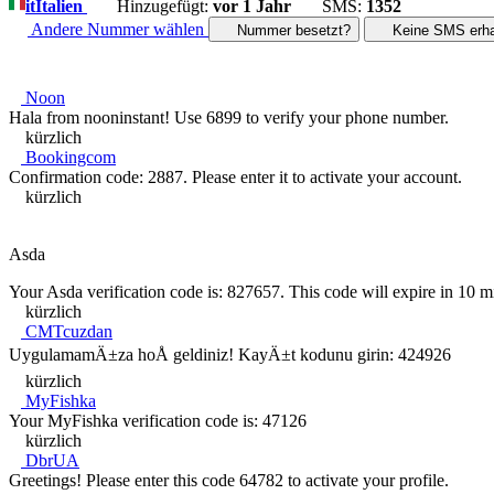
it
Italien
Hinzugefügt:
vor 1 Jahr
SMS:
1352
Andere Nummer wählen
Nummer besetzt?
Keine SMS erha
Noon
Hala from nooninstant! Use 6899 to verify your phone number.
kürzlich
Bookingcom
Confirmation code: 2887. Please enter it to activate your account.
kürzlich
Asda
Your Asda verification code is: 827657. This code will expire in 10 m
kürzlich
CMTcuzdan
UygulamamÄ±za hoÅ geldiniz! KayÄ±t kodunu girin: 424926
kürzlich
MyFishka
Your MyFishka verification code is: 47126
kürzlich
DbrUA
Greetings! Please enter this code 64782 to activate your profile.