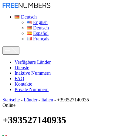
Deutsch
English
Deutsch
Español
Français
Verfügbare Länder
Dienste
Inaktive Nummern
FAQ
Kontakte
Private Nummern
Startseite
-
Länder
-
Italien
-
+393527140935
Online
+393527140935