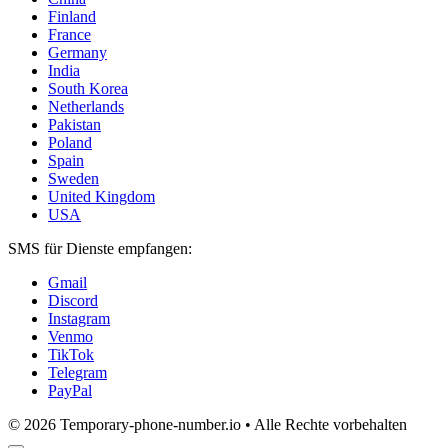
Finland
France
Germany
India
South Korea
Netherlands
Pakistan
Poland
Spain
Sweden
United Kingdom
USA
SMS für Dienste empfangen:
Gmail
Discord
Instagram
Venmo
TikTok
Telegram
PayPal
© 2026 Temporary-phone-number.io • Alle Rechte vorbehalten