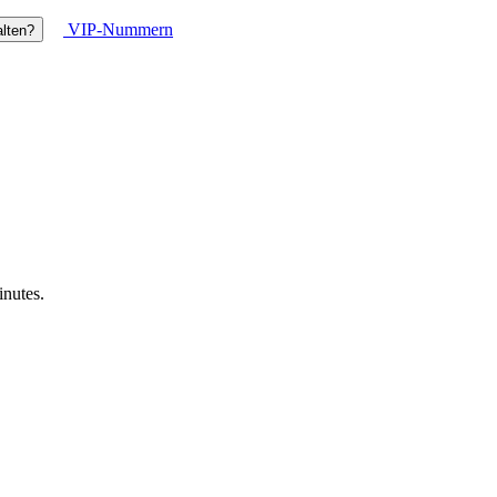
VIP-Nummern
lten?
inutes.