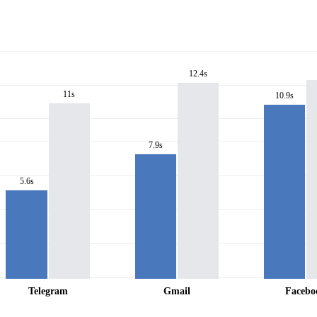
12.4s
11s
10.9s
7.9s
5.6s
Telegram
Gmail
Facebo