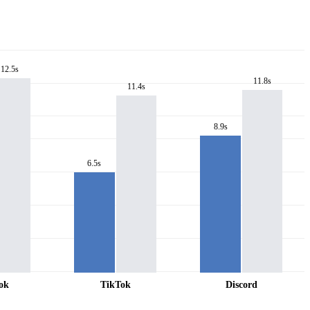
12.5s
11.8s
11.4s
8.9s
6.5s
ok
TikTok
Discord