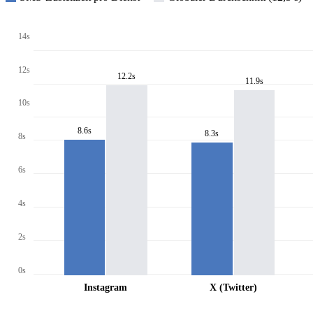
14s
12s
12.2s
11.9s
10s
8.6s
8.3s
8s
6s
4s
2s
0s
Instagram
X (Twitter)