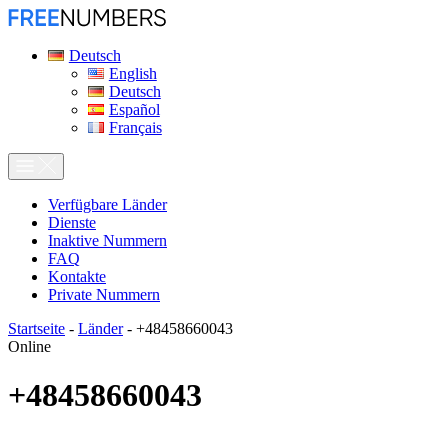
Deutsch
English
Deutsch
Español
Français
Verfügbare Länder
Dienste
Inaktive Nummern
FAQ
Kontakte
Private Nummern
Startseite
-
Länder
-
+48458660043
Online
+48458660043