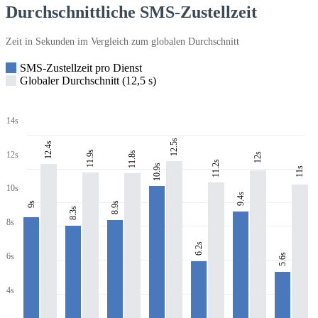
Durchschnittliche SMS-Zustellzeit
Zeit in Sekunden im Vergleich zum globalen Durchschnitt
SMS-Zustellzeit pro Dienst
Globaler Durchschnitt (12,5 s)
14s
12.5s
12.4s
11.9s
11.8s
12s
12s
11.2s
10.9s
11s
10s
9.4s
8.9s
9s
8.3s
8s
6.2s
6s
5.6s
4s