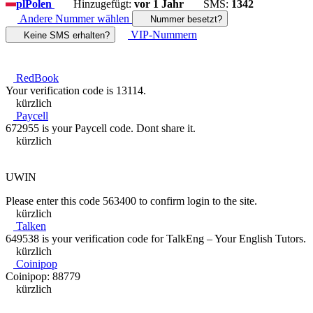
pl
Polen
Hinzugefügt:
vor 1 Jahr
SMS:
1342
Andere Nummer wählen
Nummer besetzt?
VIP-Nummern
Keine SMS erhalten?
RedBook
Your verification code is 13114.
kürzlich
Paycell
672955 is your Paycell code. Dont share it.
kürzlich
UWIN
Please enter this code 563400 to confirm login to the site.
kürzlich
Talken
649538 is your verification code for TalkEng – Your English Tutors.
kürzlich
Coinipop
Coinipop: 88779
kürzlich