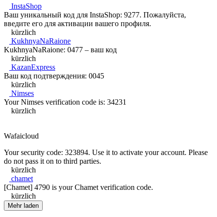
InstaShop
Ваш уникальный код для InstaShop: 9277. Пожалуйста,
введите его для активации вашего профиля.
kürzlich
KukhnyaNaRaione
KukhnyaNaRaione: 0477 – ваш код
kürzlich
KazanExpress
Ваш код подтверждения: 0045
kürzlich
Nimses
Your Nimses verification code is: 34231
kürzlich
Wafaicloud
Your security code: 323894. Use it to activate your account. Please
do not pass it on to third parties.
kürzlich
chamet
[Chamet] 4790 is your Chamet verification code.
kürzlich
Mehr laden