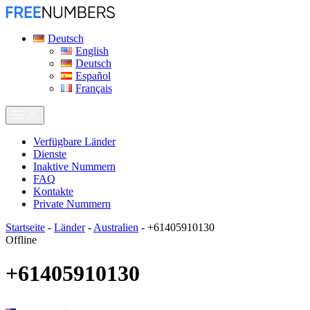
Deutsch
English
Deutsch
Español
Français
Verfügbare Länder
Dienste
Inaktive Nummern
FAQ
Kontakte
Private Nummern
Startseite
-
Länder
-
Australien
-
+61405910130
Offline
+61405910130