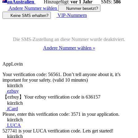
au
Australien
Hinzugefügt:
vor 1 Jahr
SMS:
586
Andere Nummer wählen
Nummer besetzt?
VIP-Nummern
Keine SMS erhalten?
Die SMS-Zustellung an diese Nummer wurde deaktiviert.
Andere Nummer wählen »
AppLovin
Your verification code: 56561. Don’t tell anyone about it, it’s
important for your safety. (valid 10 minutes)
kürzlich
ezbuy
【ezbuy】Your ezbuy verification code is 636157
kürzlich
iCard
Please, enter this verification code: 3571 in your application.
kürzlich
LUCA
527741 is your LUCA verification code. Lets get started!
kürzlich