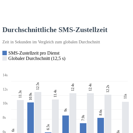
Durchschnittliche SMS-Zustellzeit
Zeit in Sekunden im Vergleich zum globalen Durchschnitt
SMS-Zustellzeit pro Dienst
Globaler Durchschnitt (12,5 s)
14s
12.5s
12.4s
12.4s
12.2s
12s
11.4s
11.3s
10.9s
11s
10s
9s
8.6s
7.9s
8s
6.5s
6s
6s
5.6s