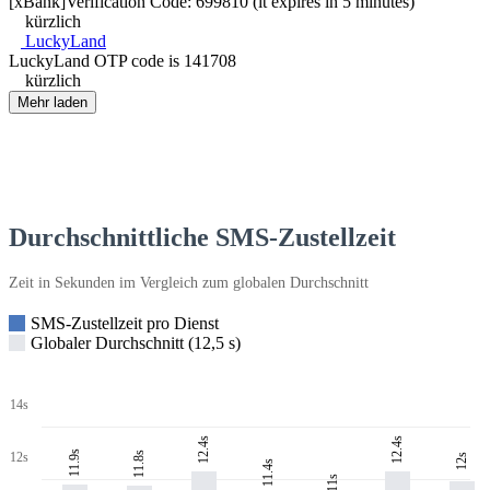
[xBank]Verification Code: 699810 (it expires in 5 minutes)
kürzlich
LuckyLand
LuckyLand OTP code is 141708
kürzlich
Mehr laden
Durchschnittliche SMS-Zustellzeit
Zeit in Sekunden im Vergleich zum globalen Durchschnitt
SMS-Zustellzeit pro Dienst
Globaler Durchschnitt (12,5 s)
14s
12.4s
12.4s
11.9s
11.8s
12s
12s
11.4s
11s