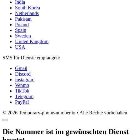
India
South Korea
Netherlands
Pakistan
Poland
Spain
Sweden
United Kingdom
USA
SMS für Dienste empfangen:
Gmail
Discord
Instagram
Venmo
TikTok
Telegram
PayPal
© 2026 Temporary-phone-number.io • Alle Rechte vorbehalten
Die Nummer ist im gewünschten Dienst
besetzt