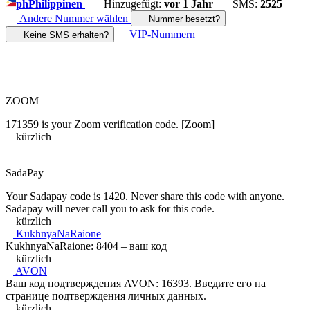
ph
Philippinen
Hinzugefügt:
vor 1 Jahr
SMS:
2525
Andere Nummer wählen
Nummer besetzt?
VIP-Nummern
Keine SMS erhalten?
ZOOM
171359 is your Zoom verification code. [Zoom]
kürzlich
SadaPay
Your Sadapay code is 1420. Never share this code with anyone.
Sadapay will never call you to ask for this code.
kürzlich
KukhnyaNaRaione
KukhnyaNaRaione: 8404 – ваш код
kürzlich
AVON
Ваш код подтверждения AVON: 16393. Введите его на
странице подтверждения личных данных.
kürzlich