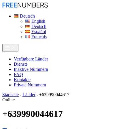
Deutsch
English
Deutsch
Español
Français
Verfügbare Länder
Dienste
Inaktive Nummern
FAQ
Kontakte
Private Nummern
Startseite
-
Länder
-
+639990044617
Online
+639990044617