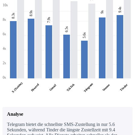
10s
9.4s
8.9s
9s
8.3s
7.9s
8s
6.5s
6s
5.6s
4s
2s
0s
X (Twitter)
Telegram
Discord
TikTok
Tinder
Venmo
Gmail
Analyse
Telegram bietet die schnellste SMS-Zustellung in nur 5.6
Sekunden, während Tinder die längste Zustellzeit mit 9.4