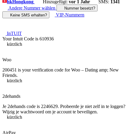
hk
Hongkong
Hinzugefügt:
vor 1 Jahr
SMS:
1341
Andere Nummer wählen
Nummer besetzt?
VIP-Nummern
Keine SMS erhalten?
InTUIT
Your Intuit Code is 610936
kürzlich
Woo
200451 is your verification code for Woo – Dating amp; New
Friends.
kürzlich
2dehands
Je 2dehands code is 2246629. Probeerde je niet zelf in te loggen?
Wijzig je wachtwoord om je account te beveiligen.
kürzlich
AirPay