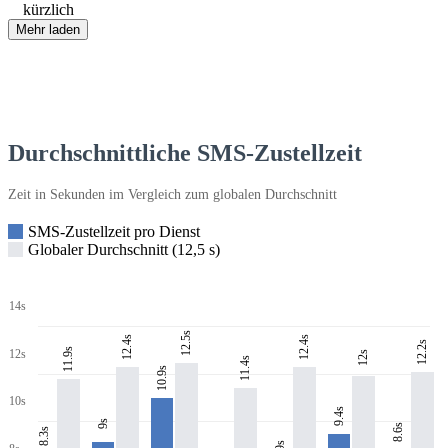
kürzlich
Mehr laden
Durchschnittliche SMS-Zustellzeit
Zeit in Sekunden im Vergleich zum globalen Durchschnitt
SMS-Zustellzeit pro Dienst
Globaler Durchschnitt (12,5 s)
14s
12.5s
12.4s
12.4s
12.2s
11.9s
12s
12s
11.4s
10.9s
10s
9.4s
9s
8.6s
8.3s