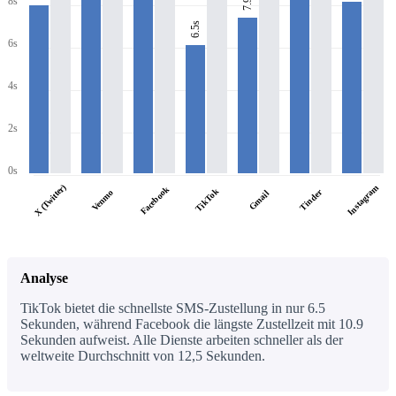
7.9s
8s
6.5s
6s
4s
2s
0s
X (Twitter)
Instagram
Facebook
TikTok
Tinder
Venmo
Gmail
Analyse
TikTok bietet die schnellste SMS-Zustellung in nur 6.5
Sekunden, während Facebook die längste Zustellzeit mit 10.9
Sekunden aufweist. Alle Dienste arbeiten schneller als der
weltweite Durchschnitt von 12,5 Sekunden.