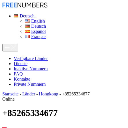
Deutsch
English
Deutsch
Español
Français
Verfügbare Länder
Dienste
Inaktive Nummern
FAQ
Kontakte
Private Nummern
Startseite
-
Länder
-
Hongkong
-
+85265334677
Online
+85265334677