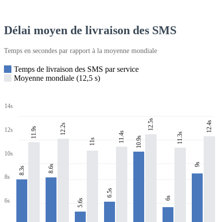
Délai moyen de livraison des SMS
Temps en secondes par rapport à la moyenne mondiale
Temps de livraison des SMS par service
Moyenne mondiale (12,5 s)
14s
12.5s
12.4s
12.2s
11.9s
12s
11.4s
11.3s
10.9s
11s
10s
9s
8.6s
8.3s
8s
6.5s
6s
6s
5.6s