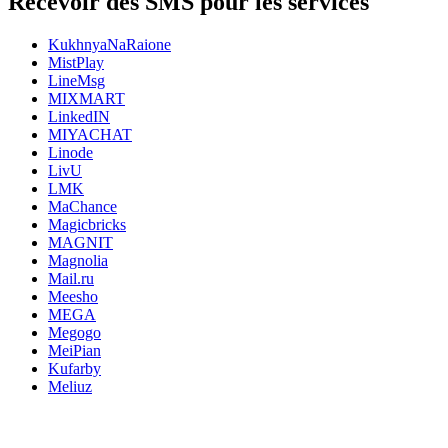
Recevoir des SMS pour les services
KukhnyaNaRaione
MistPlay
LineMsg
MIXMART
LinkedIN
MIYACHAT
Linode
LivU
LMK
MaChance
Magicbricks
MAGNIT
Magnolia
Mail.ru
Meesho
MEGA
Megogo
MeiPian
Kufarby
Meliuz