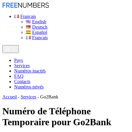
Français
English
Deutsch
Español
Français
Pays
Services
Numéros inactifs
FAQ
Contacts
Numéros privés
Accueil
-
Services
-
Go2Bank
Numéro de Téléphone
Temporaire pour
Go2Bank