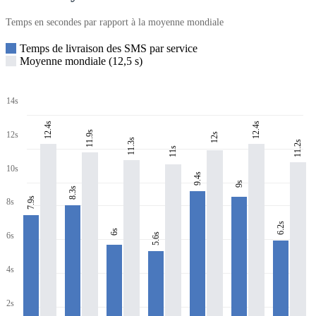
Temps en secondes par rapport à la moyenne mondiale
Temps de livraison des SMS par service
Moyenne mondiale (12,5 s)
14s
12.4s
12.4s
11.9s
12s
12s
11.3s
11.2s
11s
10s
9.4s
9s
8.3s
7.9s
8s
6.2s
6s
6s
5.6s
4s
2s