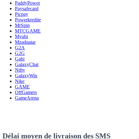
PaddyPower
Paysafecard
Picpay
Powerkredite
MrSpin
MTCGAME
Myubi
Mzadqatar
G2A
G2G
Gabi
GalaxyChat
Nifty
GalaxyWin
Nike
GAME
OffGamers
GameArena
Délai moyen de livraison des SMS