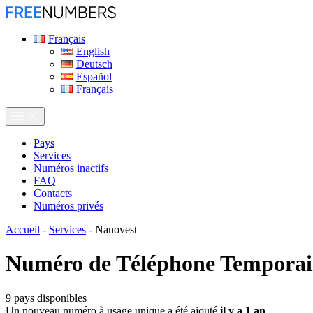
Français
English
Deutsch
Español
Français
Pays
Services
Numéros inactifs
FAQ
Contacts
Numéros privés
Accueil
-
Services
-
Nanovest
Numéro de Téléphone Temporai
9
pays disponibles
Un nouveau numéro à usage unique a été ajouté
il y a 1 an
.