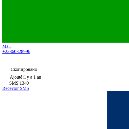
Mali
+22360828996
Скопировано
Ajouté
il y a 1 an
SMS
1340
Recevoir SMS