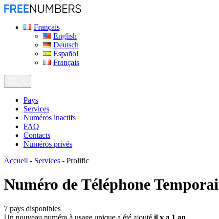
Français
English
Deutsch
Español
Français
Pays
Services
Numéros inactifs
FAQ
Contacts
Numéros privés
Accueil
-
Services
-
Prolific
Numéro de Téléphone Temporai
7
pays disponibles
Un nouveau numéro à usage unique a été ajouté
il y a 1 an
.