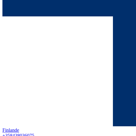
Finlande
+358438036075