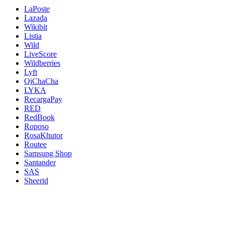
LaPoste
Lazada
Wikibit
Listia
Wild
LiveScore
Wildberries
Lyft
QiChaCha
LYKA
RecargaPay
RED
RedBook
Roposo
RosaKhutor
Routee
Samsung Shop
Santander
SAS
Sheerid