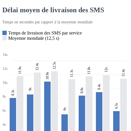
Délai moyen de livraison des SMS
Temps en secondes par rapport à la moyenne mondiale
Temps de livraison des SMS par service
Moyenne mondiale (12,5 s)
14s
12.5s
12.4s
11.9s
11.8s
12s
12s
11.4s
11.3s
10.9s
10s
9.4s
8.9s
9s
8.3s
8s
6.5s
6s
6s
4s