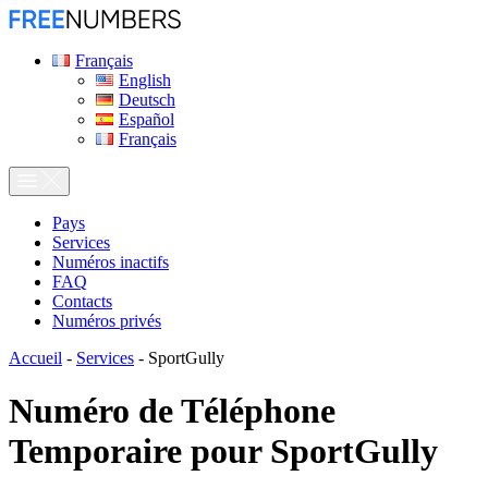
Français
English
Deutsch
Español
Français
Pays
Services
Numéros inactifs
FAQ
Contacts
Numéros privés
Accueil
-
Services
-
SportGully
Numéro de Téléphone
Temporaire pour
SportGully