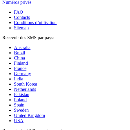
Numéros privés
FAQ
Contacts
Conditions d’utilisation
Sitemap
Recevoir des SMS par pays:
Australia
Brazil
China
Finland
France
Germany
India
South Korea
Netherlands
Pakistan
Poland
Spain
Sweden
United Kingdom
USA