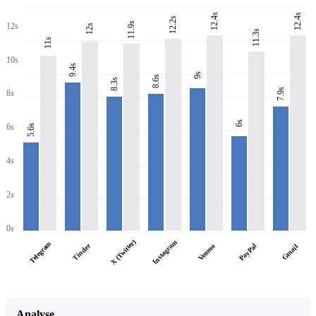
12.4s
12.4s
12.2s
11.9s
12s
12s
11.3s
11s
10s
9.4s
9s
8.6s
8.3s
7.9s
8s
6s
6s
5.6s
4s
2s
0s
X (Twitter)
Instagram
Telegram
Tinder
PayPal
Venmo
Gmail
Analyse