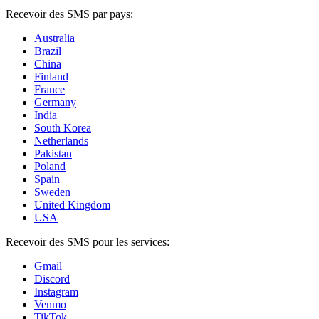
Recevoir des SMS par pays:
Australia
Brazil
China
Finland
France
Germany
India
South Korea
Netherlands
Pakistan
Poland
Spain
Sweden
United Kingdom
USA
Recevoir des SMS pour les services:
Gmail
Discord
Instagram
Venmo
TikTok