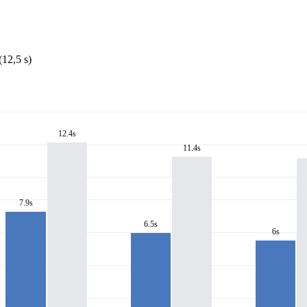
12,5 s)
12.4s
11.4s
7.9s
6.5s
6s