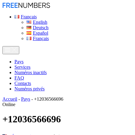
Français
English
Deutsch
Español
Français
Pays
Services
Numéros inactifs
FAQ
Contacts
Numéros privés
Accueil
-
Pays
-
+12036566696
Online
+12036566696