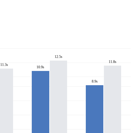
12.5s
11.8s
11.3s
10.9s
8.9s