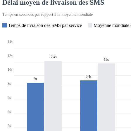
Délai moyen de livraison des SMS
Temps en secondes par rapport à la moyenne mondiale
Temps de livraison des SMS par service
Moyenne mondiale (
14s
12s
12.4s
12s
10s
9.4s
9s
8s
6s
4s
2s