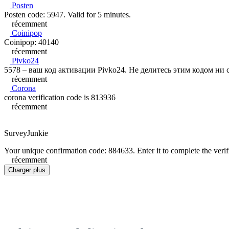
Posten
Posten code: 5947. Valid for 5 minutes.
récemment
Coinipop
Coinipop: 40140
récemment
Pivko24
5578 – ваш код активации Pivko24. Не делитесь этим кодом ни с
récemment
Corona
corona verification code is 813936
récemment
SurveyJunkie
Your unique confirmation code: 884633. Enter it to complete the verif
récemment
Charger plus