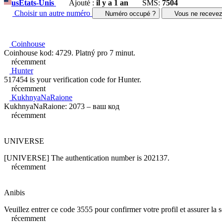
us
États-Unis
Ajouté :
il y a 1 an
SMS:
7504
Choisir un autre numéro
Numéro occupé ?
Vous ne receve
Coinhouse
Coinhouse kod: 4729. Platný pro 7 minut.
récemment
Hunter
517454 is your verification code for Hunter.
récemment
KukhnyaNaRaione
KukhnyaNaRaione: 2073 – ваш код
récemment
UNIVERSE
[UNIVERSE] The authentication number is 202137.
récemment
Anibis
Veuillez entrer ce code 3555 pour confirmer votre profil et assurer la 
récemment