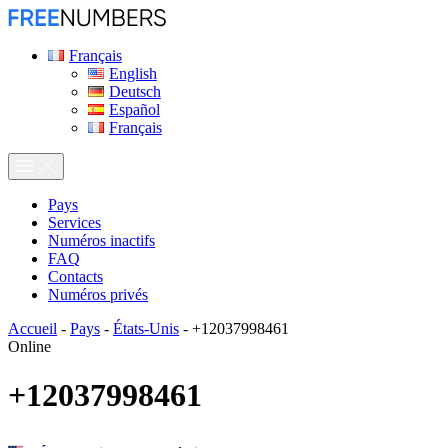
Français
English
Deutsch
Español
Français
Pays
Services
Numéros inactifs
FAQ
Contacts
Numéros privés
Accueil
-
Pays
-
États-Unis
-
+12037998461
Online
+12037998461