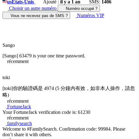
us
États-Unis
Ajouté :
il y a 1 an
SMS:
1406
Choisir un autre numéro
Numéro occupé ?
Numéros VIP
Vous ne recevez pas de SMS ?
Sango
[Sango] 63479 is your one time password.
récemment
toki
[toki]你的驗證碼是 4974 (5 分鐘內有效，如非本人操作，請忽
略)
récemment
FortuneJack
Your FortuneJack verification code is: 61230
récemment
familysearch
Welcome to #FamilySearch. Confirmation code: 99984. Please
don’t share it with others.