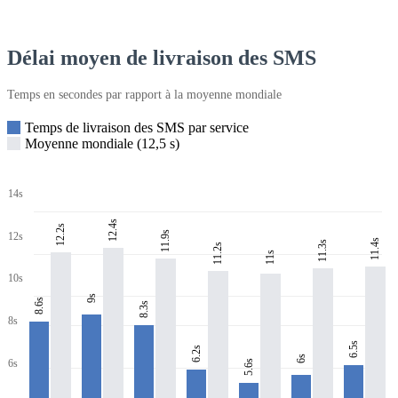
Délai moyen de livraison des SMS
Temps en secondes par rapport à la moyenne mondiale
Temps de livraison des SMS par service
Moyenne mondiale (12,5 s)
14s
12.4s
12.2s
11.9s
12s
11.4s
11.3s
11.2s
11s
10s
9s
8.6s
8.3s
8s
6.5s
6.2s
6s
6s
5.6s