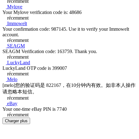
récemment
Mylove
Your Mylove verification code is: 48686
récemment
Immowelt
Your confirmation code: 987145. Use it to verify your Immowelt
account.
récemment
SEAGM
SEAGM Verification code: 163759. Thank you.
récemment
LuckyLand
LuckyLand OTP code is 399007
récemment
Melo
[melo]您的验证码是 822167，在10分钟内有效。如非本人操作
请忽略本短信。
récemment
eBay
Your one-time eBay PIN is 7740
récemment
Charger plus