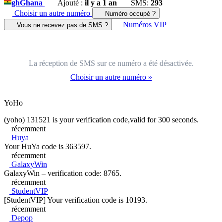
gh
Ghana
Ajouté :
il y a 1 an
SMS:
293
Choisir un autre numéro
Numéro occupé ?
Numéros VIP
Vous ne recevez pas de SMS ?
La réception de SMS sur ce numéro a été désactivée.
Choisir un autre numéro »
YoHo
(yoho) 131521 is your verification code,valid for 300 seconds.
récemment
Huya
Your HuYa code is 363597.
récemment
GalaxyWin
GalaxyWin – verification code: 8765.
récemment
StudentVIP
[StudentVIP] Your verification code is 10193.
récemment
Depop