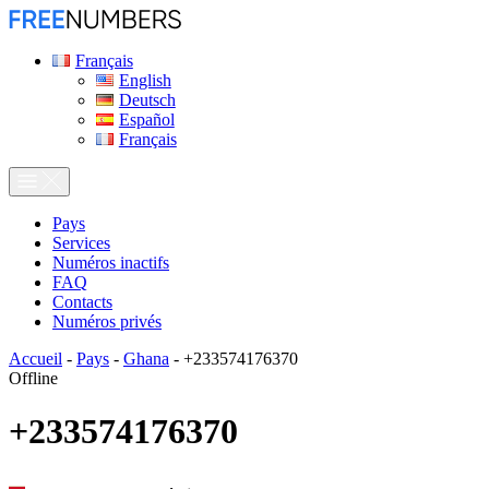
Français
English
Deutsch
Español
Français
Pays
Services
Numéros inactifs
FAQ
Contacts
Numéros privés
Accueil
-
Pays
-
Ghana
-
+233574176370
Offline
+233574176370