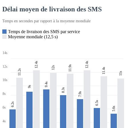
Délai moyen de livraison des SMS
Temps en secondes par rapport à la moyenne mondiale
Temps de livraison des SMS par service
Moyenne mondiale (12,5 s)
14s
12.4s
12.4s
11.9s
12s
12s
11.4s
11.2s
11s
10s
9.4s
9s
8.3s
7.9s
8s
6.5s
6.2s
6s
5.6s
4s