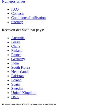
Numéros privés
FAQ
Contacts
Conditions d’utilisation
Sitemap
Recevoir des SMS par pays:
Australia
Brazil
China
Finland
France
Germany
India
South Korea
Netherlands
Pakistan
Poland
Spain
Sweden
United Kingdom
USA
Recevoir des SMS pour les services: