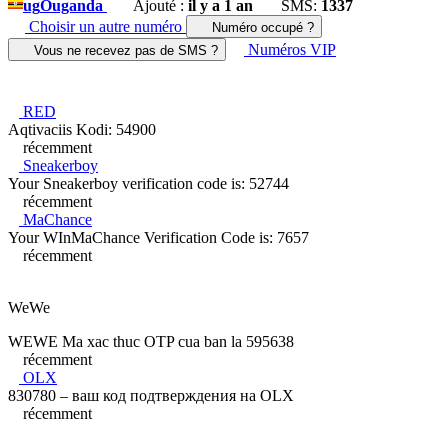
ug
Ouganda
Ajouté :
il y a 1 an
SMS:
1337
Choisir un autre numéro
Numéro occupé ?
Numéros VIP
Vous ne recevez pas de SMS ?
RED
Aqtivaciis Kodi: 54900
récemment
Sneakerboy
Your Sneakerboy verification code is: 52744
récemment
MaChance
Your WInMaChance Verification Code is: 7657
récemment
WeWe
WEWE Ma xac thuc OTP cua ban la 595638
récemment
OLX
830780 – ваш код подтверждения на OLX
récemment