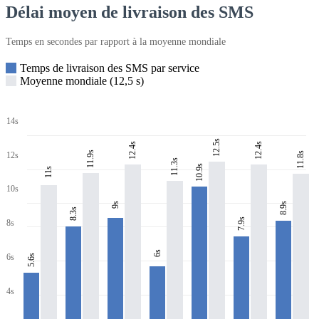
Délai moyen de livraison des SMS
Temps en secondes par rapport à la moyenne mondiale
Temps de livraison des SMS par service
Moyenne mondiale (12,5 s)
14s
12.5s
12.4s
12.4s
11.9s
11.8s
12s
11.3s
10.9s
11s
10s
8.9s
9s
8.3s
7.9s
8s
6s
6s
5.6s
4s