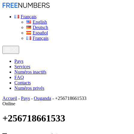
Français
English
Deutsch
Español
Français
Pays
Services
Numéros inactifs
FAQ
Contacts
Numéros privés
Accueil
-
Pays
-
Ouganda
-
+256718661533
Online
+256718661533