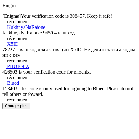
Enigma
[Enigma]Your verification code is 308457. Keep it safe!
récemment
KukhnyaNaRaione
KukhnyaNaRaione: 9459 – ваш код
récemment
X5ID
78227 – ваш код для активации X5ID. Не делитесь этим кодом
ни с кем.
récemment
PHOENIX
426503 is your verification code for phoenix.
récemment
Blued
153403 This code is only used for logining to Blued. Please do not
tell others or foward.
récemment
Charger plus