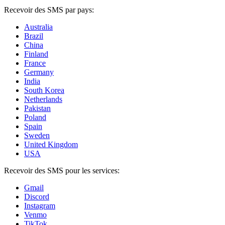
Recevoir des SMS par pays:
Australia
Brazil
China
Finland
France
Germany
India
South Korea
Netherlands
Pakistan
Poland
Spain
Sweden
United Kingdom
USA
Recevoir des SMS pour les services:
Gmail
Discord
Instagram
Venmo
TikTok