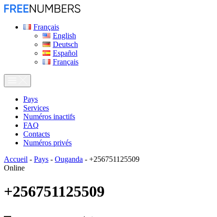
Français
English
Deutsch
Español
Français
Pays
Services
Numéros inactifs
FAQ
Contacts
Numéros privés
Accueil
-
Pays
-
Ouganda
-
+256751125509
Online
+256751125509