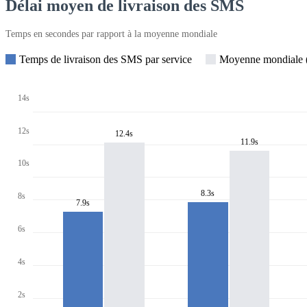
Délai moyen de livraison des SMS
Temps en secondes par rapport à la moyenne mondiale
Temps de livraison des SMS par service
Moyenne mondiale (
14s
12s
12.4s
11.9s
10s
8.3s
8s
7.9s
6s
4s
2s