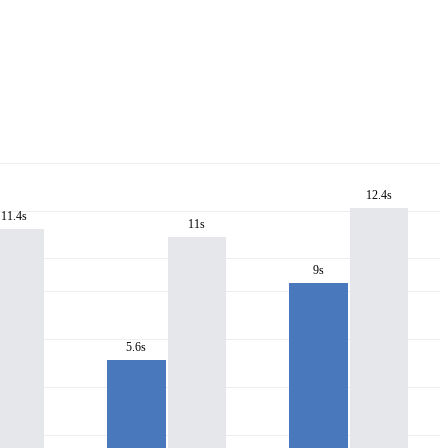
12.4s
11.4s
11s
9s
5.6s