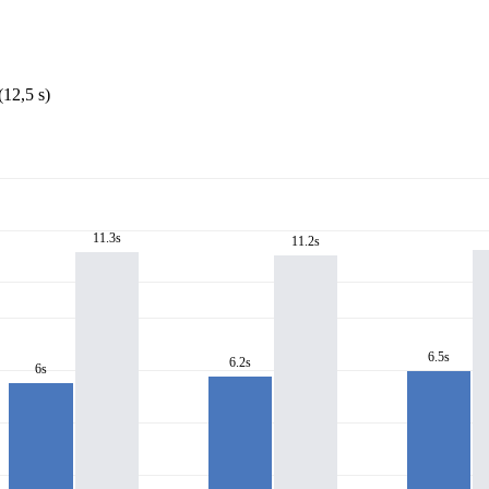
12,5 s)
11.3s
11.2s
6.5s
6.2s
6s