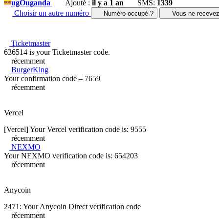
ug
Ouganda
Ajouté :
il y a 1 an
SMS:
1339
Choisir un autre numéro
Numéro occupé ?
Vous ne receve
Ticketmaster
636514 is your Ticketmaster code.
récemment
BurgerKing
Your confirmation code – 7659
récemment
Vercel
[Vercel] Your Vercel verification code is: 9555
récemment
NEXMO
Your NEXMO verification code is: 654203
récemment
Anycoin
2471: Your Anycoin Direct verification code
récemment