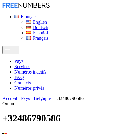
Français
English
Deutsch
Español
Français
Pays
Services
Numéros inactifs
FAQ
Contacts
Numéros privés
Accueil
-
Pays
-
Belgique
-
+32486790586
Online
+32486790586