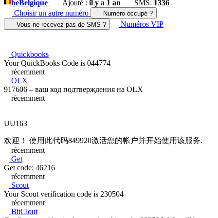
be
Belgique
Ajouté :
il y a 1 an
SMS:
1336
Choisir un autre numéro
Numéro occupé ?
Numéros VIP
Vous ne recevez pas de SMS ?
Quickbooks
Your QuickBooks Code is 044774
récemment
OLX
917606 – ваш код подтверждения на OLX
récemment
UU163
欢迎！ 使用此代码849920激活您的帐户并开始使用该服务.
récemment
Get
Get code: 46216
récemment
Scout
Your Scout verification code is 230504
récemment
BitClout