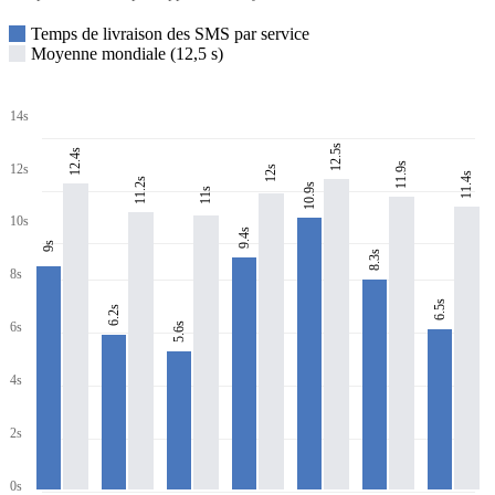
Temps de livraison des SMS par service
Moyenne mondiale (12,5 s)
14s
12.5s
12.4s
11.9s
12s
12s
11.4s
11.2s
10.9s
11s
10s
9.4s
9s
8.3s
8s
6.5s
6.2s
6s
5.6s
4s
2s
0s