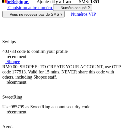
be
Belgique
Ajouté :
il y a 1 an
SMS:
1351
Choisir un autre numéro
Numéro occupé ?
Numéros VIP
Vous ne recevez pas de SMS ?
Switips
403783 code to confirm your profile
récemment
Shopee
RM0.00: SHOPEE: TO CREATE YOUR ACCOUNT, use OTP
code 177513. Valid for 15 mins. NEVER share this code with
others, including Shopee staff.
récemment
SweetRing
Use 985799 as SweetRing account security code
récemment
Agoda