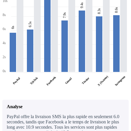
10s
9.4s
8.6s
8.3s
7.9s
8s
6.5s
6s
6s
4s
2s
0s
X (Twitter)
Instagram
Facebook
TikTok
PayPal
Tinder
Gmail
Analyse
PayPal offre la livraison SMS la plus rapide en seulement 6.0
secondes, tandis que Facebook a le temps de livraison le plus
long avec 10.9 secondes. Tous les services sont plus rapides