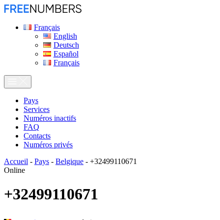
Français
English
Deutsch
Español
Français
Pays
Services
Numéros inactifs
FAQ
Contacts
Numéros privés
Accueil
-
Pays
-
Belgique
-
+32499110671
Online
+32499110671