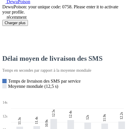
DewuPoison
DewuPoison: your unique code: 0758. Please enter it to activate
your profile.
récemment
Charger plus
Délai moyen de livraison des SMS
Temps en secondes par rapport à la moyenne mondiale
Temps de livraison des SMS par service
Moyenne mondiale (12,5 s)
14s
12.5s
12.4s
12.2s
11.9s
12s
12s
11.4s
11.3s
10.9s