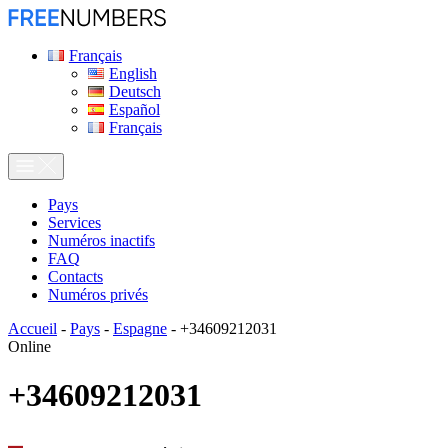
Français
English
Deutsch
Español
Français
Pays
Services
Numéros inactifs
FAQ
Contacts
Numéros privés
Accueil
-
Pays
-
Espagne
-
+34609212031
Online
+34609212031