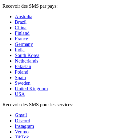
Recevoir des SMS par pays:
Australia
Brazil
China
Finland
France
Germany
India
South Korea
Netherlands
Pakistan
Poland
Spain
Sweden
United Kingdom
USA
Recevoir des SMS pour les services:
Gmail
Discord
Instagram
Venmo
TikTok