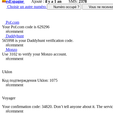
es
Espagne
Ajouté :
il y a 1 an
SMS:
2378
Choisir un autre numéro
Numéro occupé ?
Vous ne receve
Pof.com
Your Pof.com code is 629296
récemment
Daddyhunt
565998 is your Daddyhunt verification code.
récemment
Monzo
Use 3102 to verify your Monzo account.
récemment
Uklon
Код подтверждения Uklon: 1075
récemment
Voyager
Your confirmation code: 34820. Don’t tell anyone about it. The service
récemment