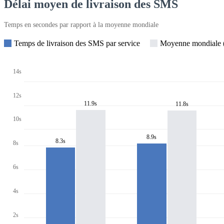
Délai moyen de livraison des SMS
Temps en secondes par rapport à la moyenne mondiale
Temps de livraison des SMS par service
Moyenne mondiale (
14s
12s
11.9s
11.8s
10s
8.9s
8.3s
8s
6s
4s
2s