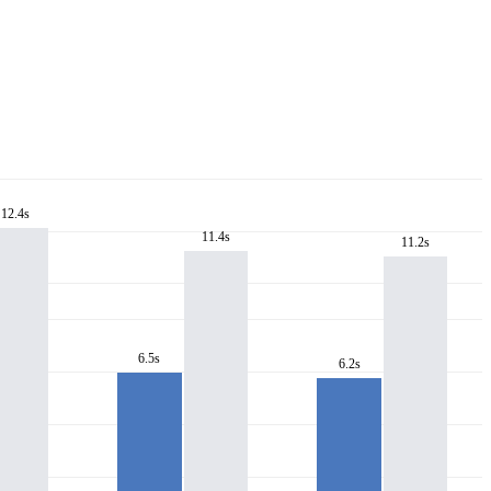
12.4s
11.4s
11.2s
6.5s
6.2s