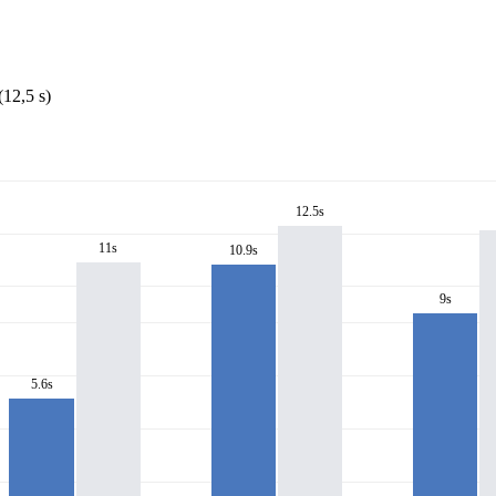
12,5 s)
12.5s
11s
10.9s
9s
5.6s