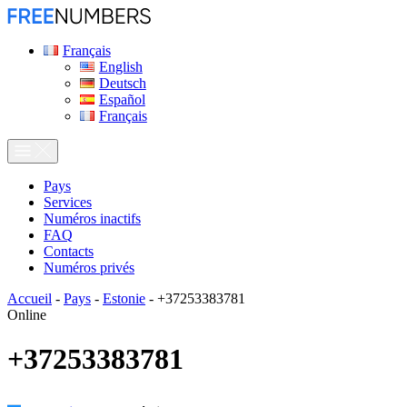
Français
English
Deutsch
Español
Français
Pays
Services
Numéros inactifs
FAQ
Contacts
Numéros privés
Accueil
-
Pays
-
Estonie
-
+37253383781
Online
+37253383781