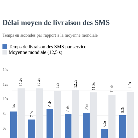
Délai moyen de livraison des SMS
Temps en secondes par rapport à la moyenne mondiale
Temps de livraison des SMS par service
Moyenne mondiale (12,5 s)
14s
12.4s
12.4s
12.2s
11.9s
11.8s
12s
12s
11.4s
10s
9.4s
8.9s
9s
8.6s
8.3s
7.9s
8s
6.5s
6s