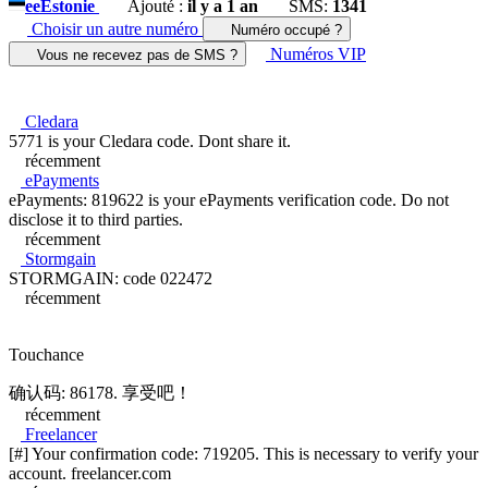
ee
Estonie
Ajouté :
il y a 1 an
SMS:
1341
Choisir un autre numéro
Numéro occupé ?
Numéros VIP
Vous ne recevez pas de SMS ?
Cledara
5771 is your Cledara code. Dont share it.
récemment
ePayments
ePayments: 819622 is your ePayments verification code. Do not
disclose it to third parties.
récemment
Stormgain
STORMGAIN: code 022472
récemment
Touchance
确认码: 86178. 享受吧！
récemment
Freelancer
[#] Your confirmation code: 719205. This is necessary to verify your
account. freelancer.com