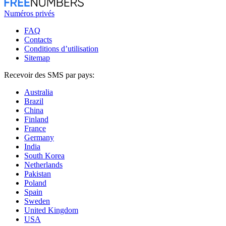
Numéros privés
FAQ
Contacts
Conditions d’utilisation
Sitemap
Recevoir des SMS par pays:
Australia
Brazil
China
Finland
France
Germany
India
South Korea
Netherlands
Pakistan
Poland
Spain
Sweden
United Kingdom
USA