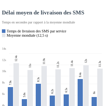
Délai moyen de livraison des SMS
Temps en secondes par rapport à la moyenne mondiale
Temps de livraison des SMS par service
Moyenne mondiale (12,5 s)
14s
12.4s
11.9s
12s
12s
11.4s
11.3s
11.2s
11s
10s
9.4s
8.3s
7.9s
8s
6.5s
6.2s
6s
6s
5.6s
4s