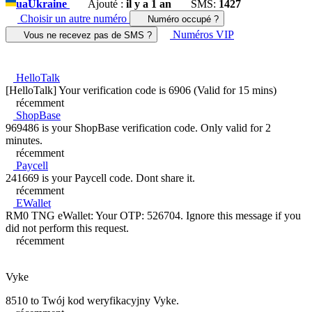
ua
Ukraine
Ajouté :
il y a 1 an
SMS:
1427
Choisir un autre numéro
Numéro occupé ?
Numéros VIP
Vous ne recevez pas de SMS ?
HelloTalk
[HelloTalk] Your verification code is 6906 (Valid for 15 mins)
récemment
ShopBase
969486 is your ShopBase verification code. Only valid for 2
minutes.
récemment
Paycell
241669 is your Paycell code. Dont share it.
récemment
EWallet
RM0 TNG eWallet: Your OTP: 526704. Ignore this message if you
did not perform this request.
récemment
Vyke
8510 to Twój kod weryfikacyjny Vyke.