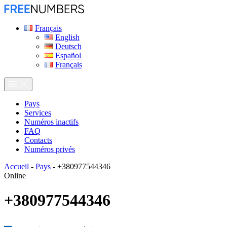
Français
English
Deutsch
Español
Français
Pays
Services
Numéros inactifs
FAQ
Contacts
Numéros privés
Accueil
-
Pays
-
+380977544346
Online
+380977544346