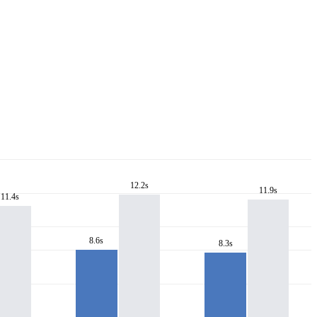
12.2s
11.9s
11.4s
8.6s
8.3s