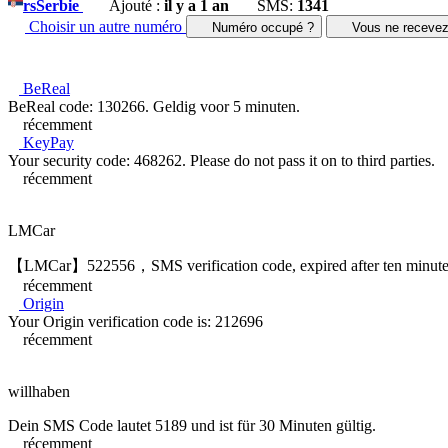
rs
Serbie
Ajouté :
il y a 1 an
SMS:
1341
Choisir un autre numéro
Numéro occupé ?
Vous ne receve
BeReal
BeReal code: 130266. Geldig voor 5 minuten.
récemment
KeyPay
Your security code: 468262. Please do not pass it on to third parties.
récemment
LMCar
【LMCar】522556，SMS verification code, expired after ten minute
récemment
Origin
Your Origin verification code is: 212696
récemment
willhaben
Dein SMS Code lautet 5189 und ist für 30 Minuten gültig.
récemment