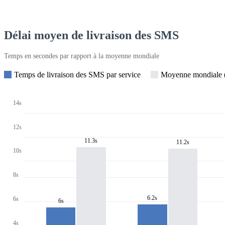
Délai moyen de livraison des SMS
Temps en secondes par rapport à la moyenne mondiale
Temps de livraison des SMS par service
Moyenne mondiale (
14s
12s
11.3s
11.2s
10s
8s
6.2s
6s
6s
4s