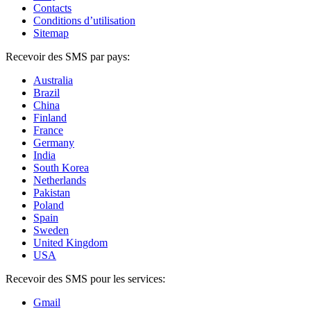
Contacts
Conditions d’utilisation
Sitemap
Recevoir des SMS par pays:
Australia
Brazil
China
Finland
France
Germany
India
South Korea
Netherlands
Pakistan
Poland
Spain
Sweden
United Kingdom
USA
Recevoir des SMS pour les services:
Gmail