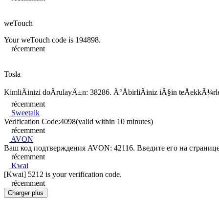
weTouch
Your weTouch code is 194898.
récemment
Tosla
KimliÄinizi doÄrulayÄ±n: 38286. Ä°ÅbirliÄiniz iÃ§in teÅekkÃ¼rl
récemment
Sweetalk
Verification Code:4098(valid within 10 minutes)
récemment
AVON
Ваш код подтверждения AVON: 42116. Введите его на страниц
récemment
Kwai
[Kwai] 5212 is your verification code.
récemment
Charger plus