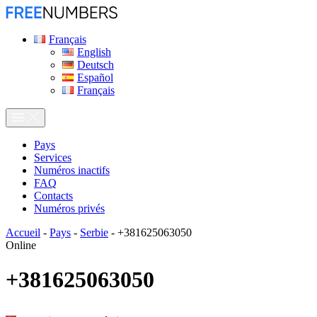
Français
English
Deutsch
Español
Français
Pays
Services
Numéros inactifs
FAQ
Contacts
Numéros privés
Accueil
-
Pays
-
Serbie
-
+381625063050
Online
+381625063050