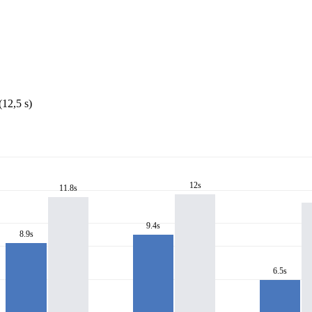
12,5 s)
12s
11.8s
9.4s
8.9s
6.5s