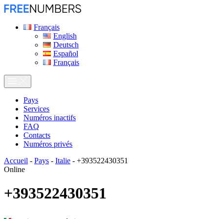
Français
English
Deutsch
Español
Français
Pays
Services
Numéros inactifs
FAQ
Contacts
Numéros privés
Accueil
-
Pays
-
Italie
-
+393522430351
Online
+393522430351