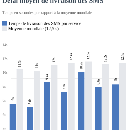
Délai moyen de livraison des SMS
Temps en secondes par rapport à la moyenne mondiale
Temps de livraison des SMS par service
Moyenne mondiale (12,5 s)
14s
12.5s
12.4s
12.4s
12.2s
12s
12s
11.3s
10.9s
11s
10s
9.4s
9s
8.6s
7.9s
8s
6s
6s
5.6s
4s
2s