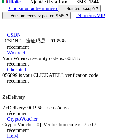
it
Italie
Ajouté :
il y a 1 an
SMS:
1344
Choisir un autre numéro
Numéro occupé ?
Numéros VIP
Vous ne recevez pas de SMS ?
CSDN
“CSDN”：验证码是：913538
récemment
Wmaraci
Your Wmaraci security code is: 608785
récemment
Clickatell
056899 is your CLICKATELL verification code
récemment
ZéDelivery
ZéDelivery: 901958 – seu código
récemment
CryptoVoucher
Crypto Voucher [0]. Verification code is: 75517
récemment
Holvi