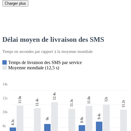
Charger plus
Délai moyen de livraison des SMS
Temps en secondes par rapport à la moyenne mondiale
Temps de livraison des SMS par service
Moyenne mondiale (12,5 s)
14s
12.4s
11.9s
11.8s
12s
12s
11.4s
11.3s
11.2s
10s
9.4s
8.9s
9s
8.3s
8s