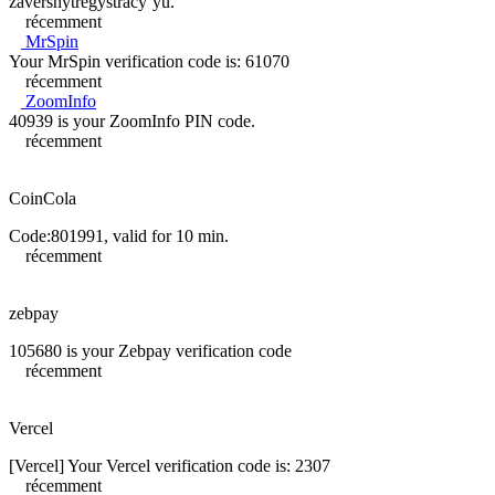
zavershytregystracy`yu.
récemment
MrSpin
Your MrSpin verification code is: 61070
récemment
ZoomInfo
40939 is your ZoomInfo PIN code.
récemment
CoinCola
Code:801991, valid for 10 min.
récemment
zebpay
105680 is your Zebpay verification code
récemment
Vercel
[Vercel] Your Vercel verification code is: 2307
récemment