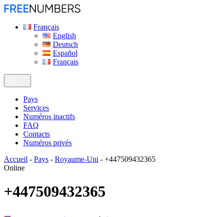
Français
English
Deutsch
Español
Français
Pays
Services
Numéros inactifs
FAQ
Contacts
Numéros privés
Accueil
-
Pays
-
Royaume-Uni
-
+447509432365
Online
+447509432365