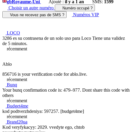
gb
Royaume-Uni
Ajouté :
il y a 1 an
SMS:
1599
Choisir un autre numéro
Numéro occupé ?
Numéros VIP
Vous ne recevez pas de SMS ?
LOCO
3286 es su contrasena de un solo uso para Loco Tiene una validez
de 5 minutos.
récemment
Ablo
856716 is your verification code for ablo.live.
récemment
Bunq
Your bunq confirmation code is: 479–977. Dont share this code with
others
récemment
Budget4me
kod podtverzhdeniya: 597257. [budget4me]
récemment
Brand20ua
Kod veryfykacyy: 2029. vvedyte ego, chtob