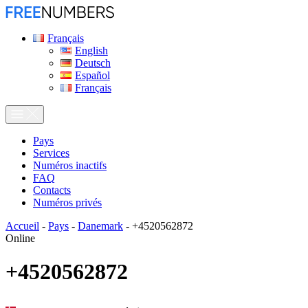
Français
English
Deutsch
Español
Français
Pays
Services
Numéros inactifs
FAQ
Contacts
Numéros privés
Accueil
-
Pays
-
Danemark
-
+4520562872
Online
+4520562872