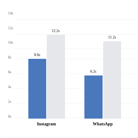
14s
12s
12.2s
11.2s
10s
8.6s
8s
6.2s
6s
4s
2s
0s
Instagram
WhatsApp