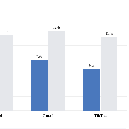
12.4s
11.8s
11.4s
7.9s
6.5s
rd
Gmail
TikTok