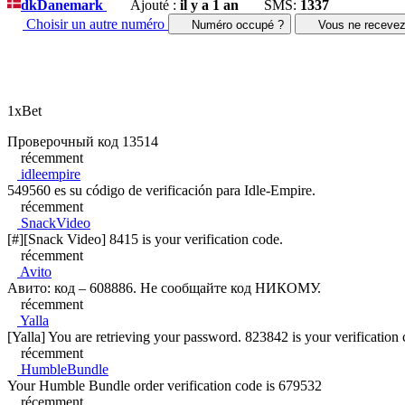
dk
Danemark
Ajouté :
il y a 1 an
SMS:
1337
Choisir un autre numéro
Numéro occupé ?
Vous ne receve
1xBet
Проверочный код 13514
récemment
idleempire
549560 es su código de verificación para Idle-Empire.
récemment
SnackVideo
[#][Snack Video] 8415 is your verification code.
récemment
Avito
Авито: код – 608886. Не сообщайте код НИКОМУ.
récemment
Yalla
[Yalla] You are retrieving your password. 823842 is your verificatio
récemment
HumbleBundle
Your Humble Bundle order verification code is 679532
récemment