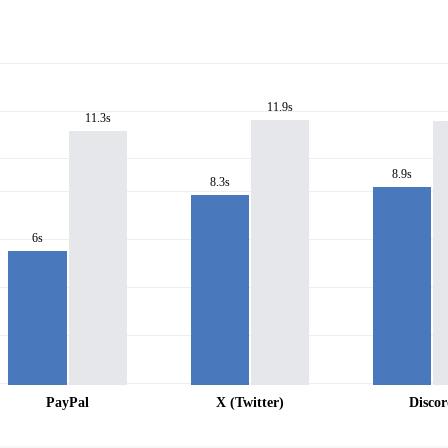
11.9s
11.3s
8.9s
8.3s
6s
PayPal
X (Twitter)
Disco