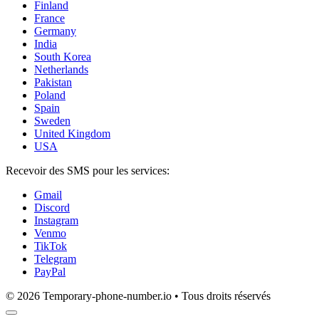
Finland
France
Germany
India
South Korea
Netherlands
Pakistan
Poland
Spain
Sweden
United Kingdom
USA
Recevoir des SMS pour les services:
Gmail
Discord
Instagram
Venmo
TikTok
Telegram
PayPal
© 2026 Temporary-phone-number.io • Tous droits réservés