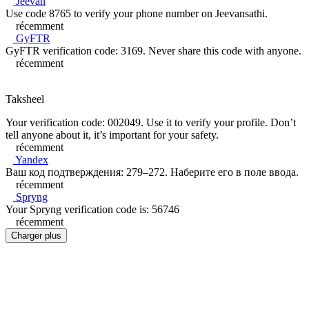
Jeevan
Use code 8765 to verify your phone number on Jeevansathi.
récemment
GyFTR
GyFTR verification code: 3169. Never share this code with anyone.
récemment
Taksheel
Your verification code: 002049. Use it to verify your profile. Don’t
tell anyone about it, it’s important for your safety.
récemment
Yandex
Ваш код подтверждения: 279–272. Наберите его в поле ввода.
récemment
Spryng
Your Spryng verification code is: 56746
récemment
Charger plus