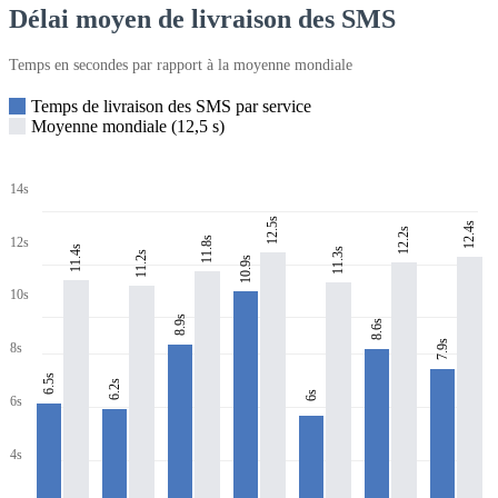
Délai moyen de livraison des SMS
Temps en secondes par rapport à la moyenne mondiale
Temps de livraison des SMS par service
Moyenne mondiale (12,5 s)
14s
12.5s
12.4s
12.2s
11.8s
12s
11.4s
11.3s
11.2s
10.9s
10s
8.9s
8.6s
7.9s
8s
6.5s
6.2s
6s
6s
4s