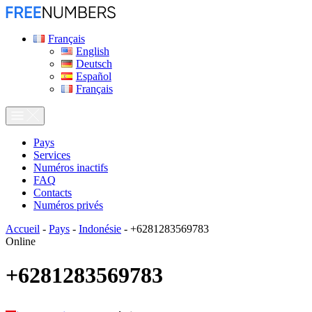
Français
English
Deutsch
Español
Français
Pays
Services
Numéros inactifs
FAQ
Contacts
Numéros privés
Accueil
-
Pays
-
Indonésie
-
+6281283569783
Online
+6281283569783