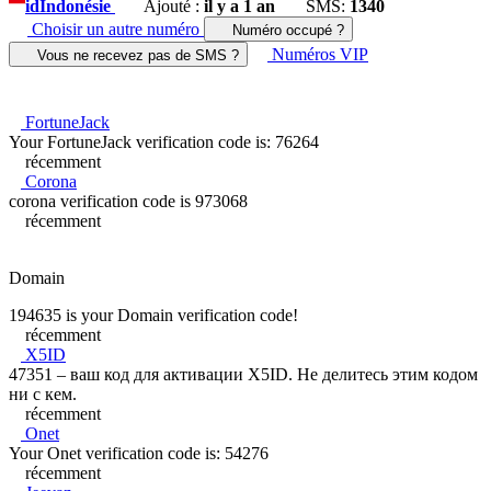
id
Indonésie
Ajouté :
il y a 1 an
SMS:
1340
Choisir un autre numéro
Numéro occupé ?
Numéros VIP
Vous ne recevez pas de SMS ?
FortuneJack
Your FortuneJack verification code is: 76264
récemment
Corona
corona verification code is 973068
récemment
Domain
194635 is your Domain verification code!
récemment
X5ID
47351 – ваш код для активации X5ID. Не делитесь этим кодом
ни с кем.
récemment
Onet
Your Onet verification code is: 54276
récemment