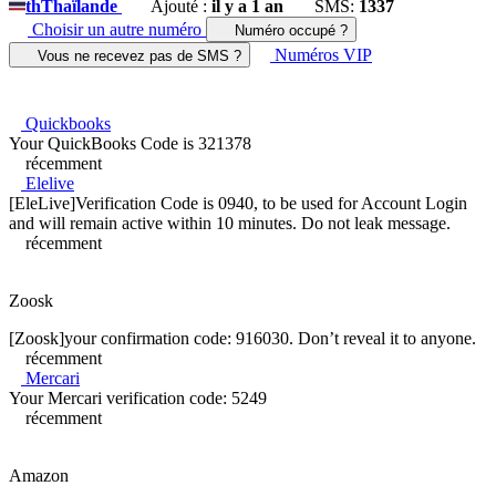
th
Thaïlande
Ajouté :
il y a 1 an
SMS:
1337
Choisir un autre numéro
Numéro occupé ?
Numéros VIP
Vous ne recevez pas de SMS ?
Quickbooks
Your QuickBooks Code is 321378
récemment
Elelive
[EleLive]Verification Code is 0940, to be used for Account Login
and will remain active within 10 minutes. Do not leak message.
récemment
Zoosk
[Zoosk]your confirmation code: 916030. Don’t reveal it to anyone.
récemment
Mercari
Your Mercari verification code: 5249
récemment
Amazon