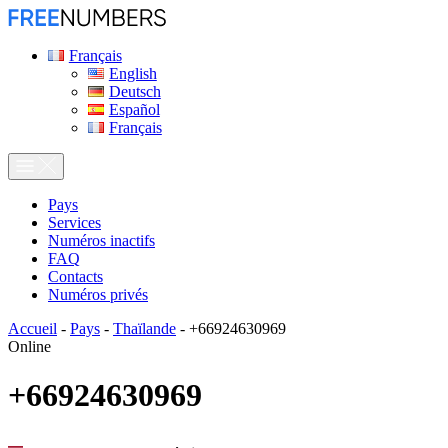
Français
English
Deutsch
Español
Français
Pays
Services
Numéros inactifs
FAQ
Contacts
Numéros privés
Accueil
-
Pays
-
Thaïlande
-
+66924630969
Online
+66924630969