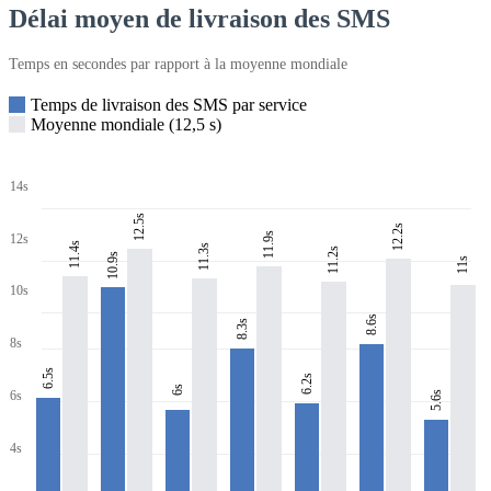
Délai moyen de livraison des SMS
Temps en secondes par rapport à la moyenne mondiale
Temps de livraison des SMS par service
Moyenne mondiale (12,5 s)
14s
12.5s
12.2s
11.9s
12s
11.4s
11.3s
11.2s
10.9s
11s
10s
8.6s
8.3s
8s
6.5s
6.2s
6s
6s
5.6s
4s