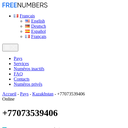
Français
English
Deutsch
Español
Français
Pays
Services
Numéros inactifs
FAQ
Contacts
Numéros privés
Accueil
-
Pays
-
Kazakhstan
-
+77073539406
Online
+77073539406