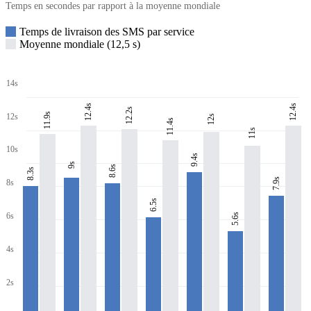
Temps en secondes par rapport à la moyenne mondiale
Temps de livraison des SMS par service
Moyenne mondiale (12,5 s)
14s
12.4s
12.4s
12.2s
11.9s
12s
12s
11.4s
11s
10s
9.4s
9s
8.6s
8.3s
7.9s
8s
6.5s
6s
5.6s
4s
2s