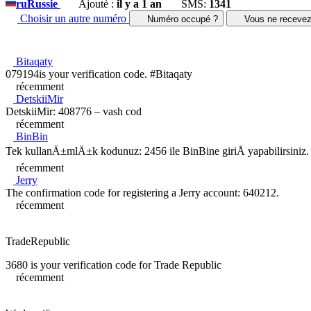
ru
Russie
Ajouté :
il y a 1 an
SMS:
1341
Choisir un autre numéro
Numéro occupé ?
Vous ne receve
Bitaqaty
079194is your verification code. #Bitaqaty
récemment
DetskiiMir
DetskiiMir: 408776 – vash cod
récemment
BinBin
Tek kullanÄ±mlÄ±k kodunuz: 2456 ile BinBine giriÅ yapabilirsiniz.
récemment
Jerry
The confirmation code for registering a Jerry account: 640212.
récemment
TradeRepublic
3680 is your verification code for Trade Republic
récemment