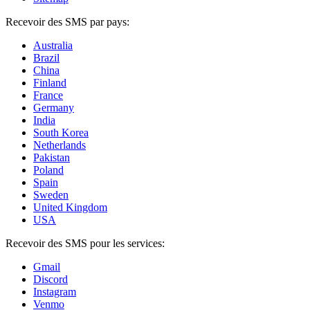
Recevoir des SMS par pays:
Australia
Brazil
China
Finland
France
Germany
India
South Korea
Netherlands
Pakistan
Poland
Spain
Sweden
United Kingdom
USA
Recevoir des SMS pour les services:
Gmail
Discord
Instagram
Venmo