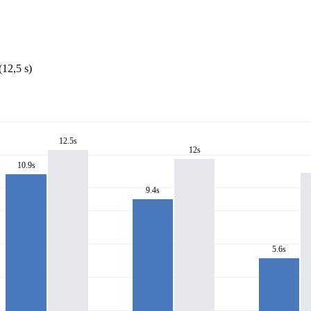
12,5 s)
12.5s
12s
10.9s
9.4s
5.6s