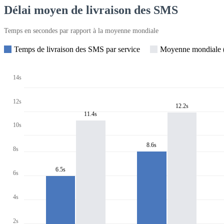
Délai moyen de livraison des SMS
Temps en secondes par rapport à la moyenne mondiale
Temps de livraison des SMS par service
Moyenne mondiale (
14s
12s
12.2s
11.4s
10s
8.6s
8s
6.5s
6s
4s
2s