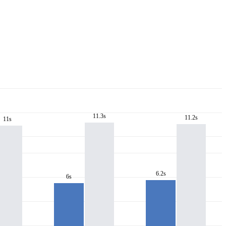
11.3s
11.2s
11s
6.2s
6s