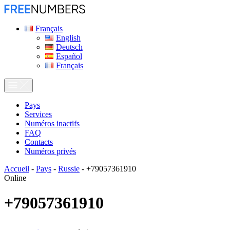
Français
English
Deutsch
Español
Français
Pays
Services
Numéros inactifs
FAQ
Contacts
Numéros privés
Accueil
-
Pays
-
Russie
-
+79057361910
Online
+79057361910