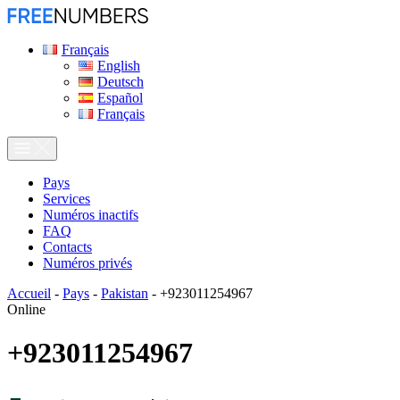
Français
English
Deutsch
Español
Français
Pays
Services
Numéros inactifs
FAQ
Contacts
Numéros privés
Accueil
-
Pays
-
Pakistan
-
+923011254967
Online
+923011254967