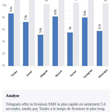
10s
9.4s
8.9s
8.6s
7.9s
8s
6.2s
6s
6s
5.6s
4s
2s
0s
WhatsApp
Instagram
Telegram
Discord
Tinder
PayPal
Gmail
Analyse
Telegram offre la livraison SMS la plus rapide en seulement 5.6
secondes, tandis que Tinder a le temps de livraison le plus long