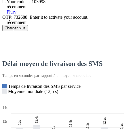
it. Your code is: 103998
récemment
Flurv
OTP: 732688. Enter it to activate your account.
récemment
Charger plus
Délai moyen de livraison des SMS
Temps en secondes par rapport à la moyenne mondiale
Temps de livraison des SMS par service
Moyenne mondiale (12,5 s)
14s
12.4s
12.2s
11.8s
12s
12s
11.3s
11.2s
11s