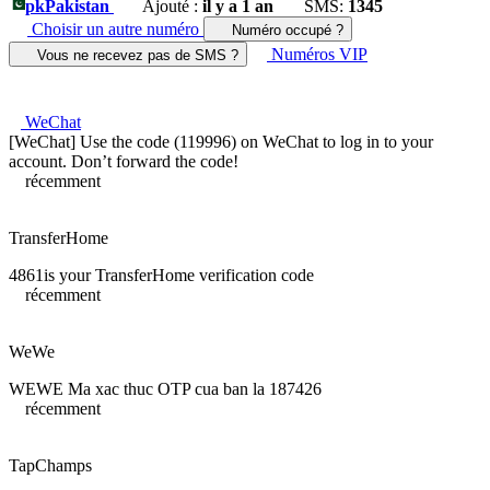
pk
Pakistan
Ajouté :
il y a 1 an
SMS:
1345
Choisir un autre numéro
Numéro occupé ?
Numéros VIP
Vous ne recevez pas de SMS ?
WeChat
[WeChat] Use the code (119996) on WeChat to log in to your
account. Don’t forward the code!
récemment
TransferHome
4861is your TransferHome verification code
récemment
WeWe
WEWE Ma xac thuc OTP cua ban la 187426
récemment
TapChamps