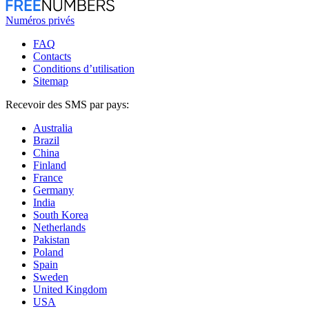
Numéros privés
FAQ
Contacts
Conditions d’utilisation
Sitemap
Recevoir des SMS par pays:
Australia
Brazil
China
Finland
France
Germany
India
South Korea
Netherlands
Pakistan
Poland
Spain
Sweden
United Kingdom
USA