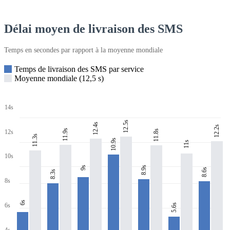
Délai moyen de livraison des SMS
Temps en secondes par rapport à la moyenne mondiale
Temps de livraison des SMS par service
Moyenne mondiale (12,5 s)
14s
12.5s
12.4s
12.2s
11.9s
11.8s
12s
11.3s
10.9s
11s
10s
8.9s
9s
8.6s
8.3s
8s
6s
6s
5.6s