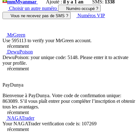
mm
Myanmar
Ajouté :
il y a 1 an
SMS:
1338
Choisir un autre numéro
Numéro occupé ?
Numéros VIP
Vous ne recevez pas de SMS ?
MrGreen
Use 595113 to verify your MrGreen account.
récemment
DewuPoison
DewuPoison: your unique code: 5148. Please enter it to activate
your profile.
récemment
PayDunya
Bienvenue à PayDunya. Votre code de confirmation unique:
863089. S’il vous plaît entrer pour compléter l’inscription et obtenir
tous les avantages.
récemment
NAGATrader
Your NAGATrader verification code is: 107269
récemment