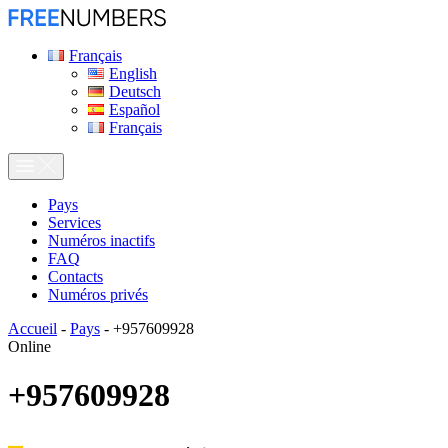
Français
English
Deutsch
Español
Français
Pays
Services
Numéros inactifs
FAQ
Contacts
Numéros privés
Accueil
-
Pays
-
+957609928
Online
+957609928