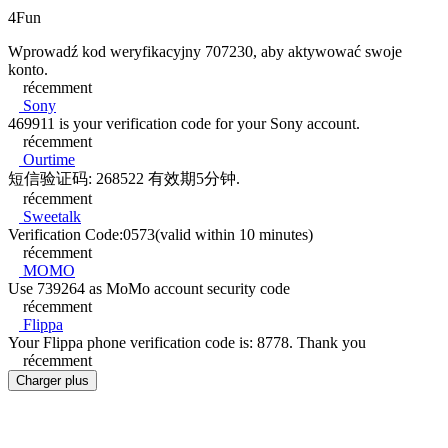
4Fun
Wprowadź kod weryfikacyjny 707230, aby aktywować swoje
konto.
récemment
Sony
469911 is your verification code for your Sony account.
récemment
Ourtime
短信验证码: 268522 有效期5分钟.
récemment
Sweetalk
Verification Code:0573(valid within 10 minutes)
récemment
MOMO
Use 739264 as MoMo account security code
récemment
Flippa
Your Flippa phone verification code is: 8778. Thank you
récemment
Charger plus