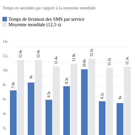
Temps en secondes par rapport à la moyenne mondiale
Temps de livraison des SMS par service
Moyenne mondiale (12,5 s)
14s
12.5s
12.4s
12.4s
11.9s
12s
11.4s
11.3s
11.2s
10.9s
10s
9s
8.3s
7.9s
8s
6.5s
6.2s
6s
6s
4s
2s