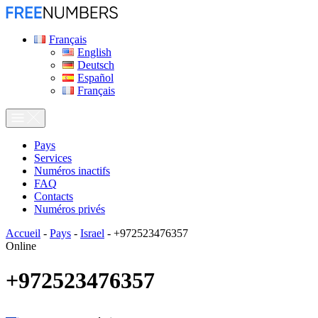
Français
English
Deutsch
Español
Français
Pays
Services
Numéros inactifs
FAQ
Contacts
Numéros privés
Accueil
-
Pays
-
Israel
-
+972523476357
Online
+972523476357