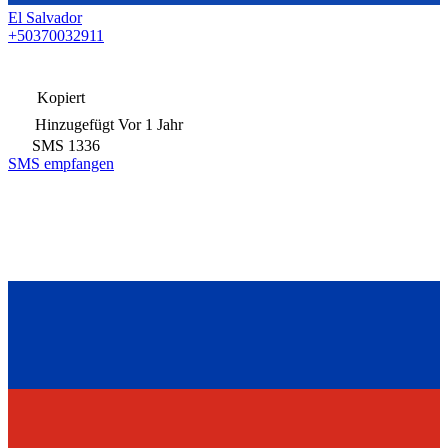
El Salvador
+50370032911
Kopiert
Hinzugefügt
Vor 1 Jahr
SMS
1336
SMS empfangen