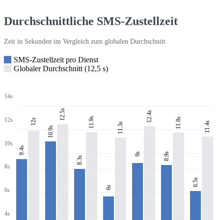
Durchschnittliche SMS-Zustellzeit
Zeit in Sekunden im Vergleich zum globalen Durchschnitt
SMS-Zustellzeit pro Dienst
Globaler Durchschnitt (12,5 s)
14s
12.5s
12.4s
11.9s
11.8s
12s
12s
11.4s
11.3s
10.9s
10s
9.4s
8.9s
9s
8.3s
8s
6.5s
6s
6s
4s