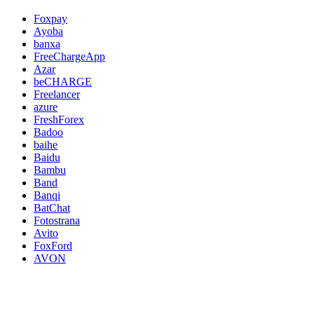
Foxpay
Ayoba
banxa
FreeChargeApp
Azar
beCHARGE
Freelancer
azure
FreshForex
Badoo
baihe
Baidu
Bambu
Band
Banqi
BatChat
Fotostrana
Avito
FoxFord
AVON