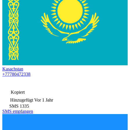
Kasachstan
+77780472338
Kopiert
Hinzugefügt
Vor 1 Jahr
SMS
1335
SMS empfangen