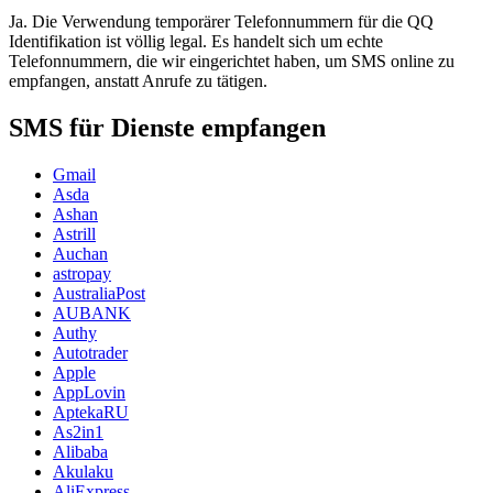
Ja. Die Verwendung temporärer Telefonnummern für die QQ
Identifikation ist völlig legal. Es handelt sich um echte
Telefonnummern, die wir eingerichtet haben, um SMS online zu
empfangen, anstatt Anrufe zu tätigen.
SMS für Dienste empfangen
Gmail
Asda
Ashan
Astrill
Auchan
astropay
AustraliaPost
AUBANK
Authy
Autotrader
Apple
AppLovin
AptekaRU
As2in1
Alibaba
Akulaku
AliExpress