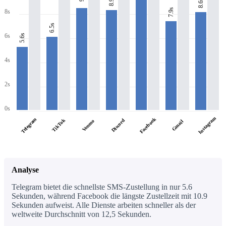
8.9s
8.6s
7.9s
8s
6.5s
6s
5.6s
4s
2s
0s
Instagram
Facebook
Telegram
TikTok
Discord
Venmo
Gmail
Analyse
Telegram bietet die schnellste SMS-Zustellung in nur 5.6
Sekunden, während Facebook die längste Zustellzeit mit 10.9
Sekunden aufweist. Alle Dienste arbeiten schneller als der
weltweite Durchschnitt von 12,5 Sekunden.