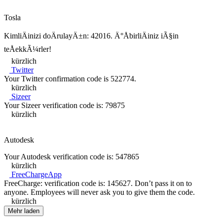
Tosla
KimliÄinizi doÄrulayÄ±n: 42016. Ä°ÅbirliÄiniz iÃ§in
teÅekkÃ¼rler!
kürzlich
Twitter
Your Twitter confirmation code is 522774.
kürzlich
Sizeer
Your Sizeer verification code is: 79875
kürzlich
Autodesk
Your Autodesk verification code is: 547865
kürzlich
FreeChargeApp
FreeCharge: verification code is: 145627. Don’t pass it on to
anyone. Employees will never ask you to give them the code.
kürzlich
Mehr laden