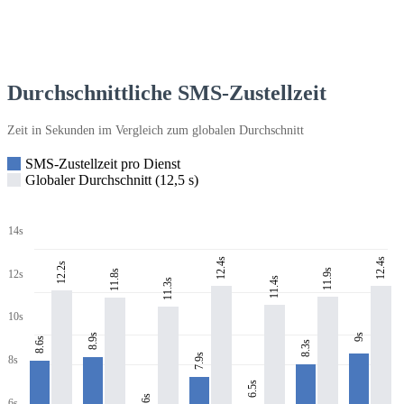
Durchschnittliche SMS-Zustellzeit
Zeit in Sekunden im Vergleich zum globalen Durchschnitt
SMS-Zustellzeit pro Dienst
Globaler Durchschnitt (12,5 s)
14s
12.4s
12.4s
12.2s
11.9s
11.8s
12s
11.4s
11.3s
10s
8.9s
9s
8.6s
8.3s
7.9s
8s
6.5s
6s
6s