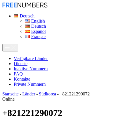
Deutsch
English
Deutsch
Español
Français
Verfügbare Länder
Dienste
Inaktive Nummern
FAQ
Kontakte
Private Nummern
Startseite
-
Länder
-
Südkorea
-
+821221290072
Online
+821221290072