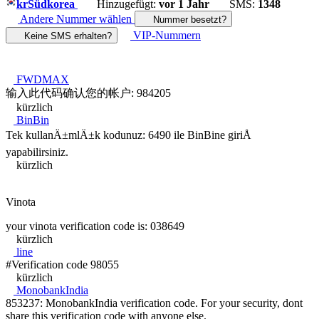
kr
Südkorea
Hinzugefügt:
vor 1 Jahr
SMS:
1348
Andere Nummer wählen
Nummer besetzt?
VIP-Nummern
Keine SMS erhalten?
FWDMAX
输入此代码确认您的帐户: 984205
kürzlich
BinBin
Tek kullanÄ±mlÄ±k kodunuz: 6490 ile BinBine giriÅ
yapabilirsiniz.
kürzlich
Vinota
your vinota verification code is: 038649
kürzlich
line
#Verification code 98055
kürzlich
MonobankIndia
853237: MonobankIndia verification code. For your security, dont
share this verification code with anyone else.