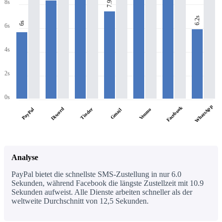
7.9s
8s
6.2s
6s
6s
4s
2s
0s
WhatsApp
Facebook
Discord
PayPal
Tinder
Venmo
Gmail
Analyse
PayPal bietet die schnellste SMS-Zustellung in nur 6.0
Sekunden, während Facebook die längste Zustellzeit mit 10.9
Sekunden aufweist. Alle Dienste arbeiten schneller als der
weltweite Durchschnitt von 12,5 Sekunden.