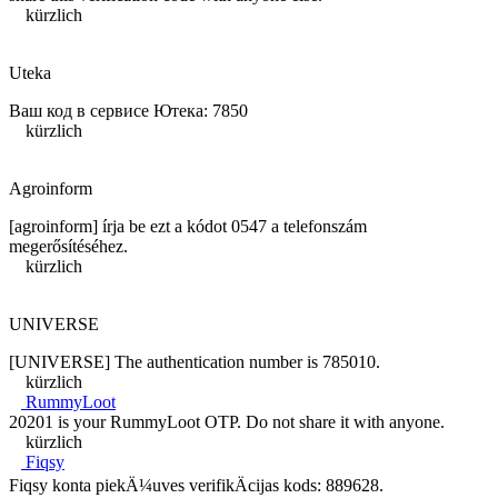
kürzlich
Uteka
Ваш код в сервисе Ютека: 7850
kürzlich
Agroinform
[agroinform] írja be ezt a kódot 0547 a telefonszám
megerősítéséhez.
kürzlich
UNIVERSE
[UNIVERSE] The authentication number is 785010.
kürzlich
RummyLoot
20201 is your RummyLoot OTP. Do not share it with anyone.
kürzlich
Fiqsy
Fiqsy konta piekÄ¼uves verifikÄcijas kods: 889628.