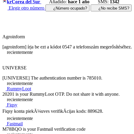
kr
Corea del Sur
Añadido:
hace 1 año
SMS:
1342
Elegir otro número
¿Número ocupado?
¿No recibe SMS?
Agroinform
[agroinform] írja be ezt a kódot 0547 a telefonszám megerősítéséhez.
recientemente
UNIVERSE
[UNIVERSE] The authentication number is 785010.
recientemente
RummyLoot
20201 is your RummyLoot OTP. Do not share it with anyone.
recientemente
Fiqsy
Fiqsy konta piekÄ¼uves verifikÄcijas kods: 889628.
recientemente
Fastmail
M78BQO is your Fastmail verification code