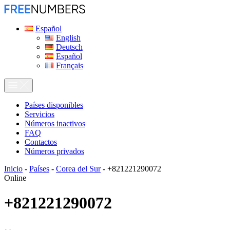
Español
English
Deutsch
Español
Français
Países disponibles
Servicios
Números inactivos
FAQ
Contactos
Números privados
Inicio
-
Países
-
Corea del Sur
-
+821221290072
Online
+821221290072