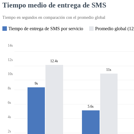
Tiempo medio de entrega de SMS
Tiempo en segundos en comparación con el promedio global
Tiempo de entrega de SMS por servicio
Promedio global (12,
14s
12s
12.4s
11s
10s
9s
8s
6s
5.6s
4s
2s