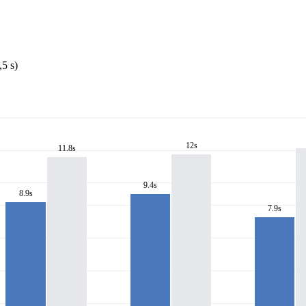
5 s)
12s
11.8s
9.4s
8.9s
7.9s