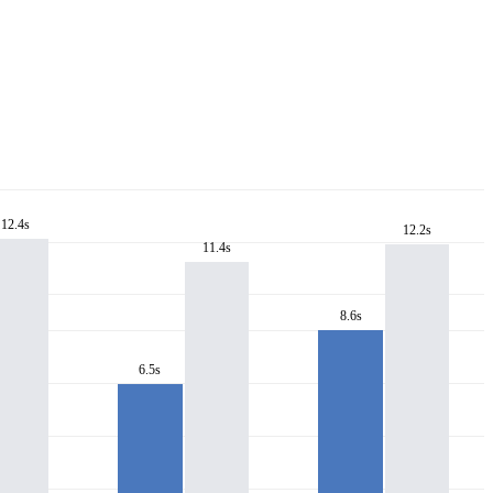
12.4s
12.2s
11.4s
8.6s
6.5s