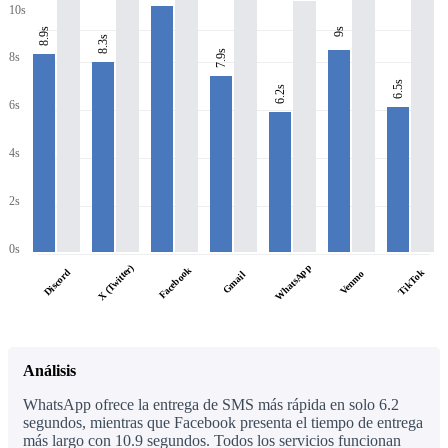
10s
8.9s
9s
8.3s
7.9s
8s
6.5s
6.2s
6s
4s
2s
0s
WhatsApp
X (Twitter)
Facebook
Discord
TikTok
Venmo
Gmail
Análisis
WhatsApp ofrece la entrega de SMS más rápida en solo 6.2
segundos, mientras que Facebook presenta el tiempo de entrega
más largo con 10.9 segundos. Todos los servicios funcionan