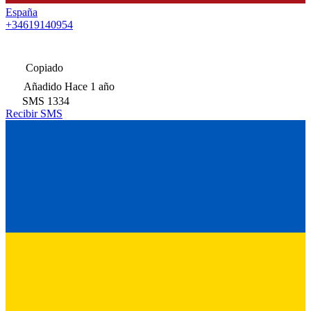
España
+34619140954
Copiado
Añadido
Hace 1 año
SMS
1334
Recibir SMS