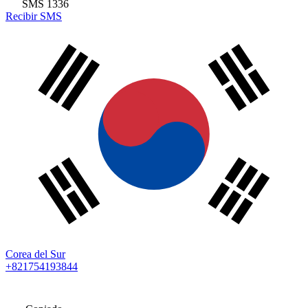
SMS
1336
Recibir SMS
Corea del Sur
+821754193844