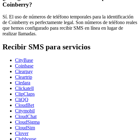
Coinberry?
Sí. El uso de números de teléfono temporales para la identificación
de Coinberry es perfectamente legal. Son números de teléfono reales
que hemos configurado para recibir SMS en línea en lugar de
realizar llamadas.
Recibir SMS para servicios
CityBase
Coinbase
Clearpay
Cleartrip
Cledara
Clickatell
ClipClaps
CliQQ
CloudBet
Citymobil
CloudChat
CloudSigma
CloudSim
Clover
Clubhouse