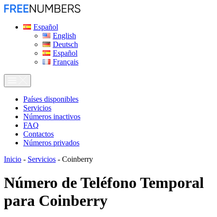
Español
English
Deutsch
Español
Français
Países disponibles
Servicios
Números inactivos
FAQ
Contactos
Números privados
Inicio
-
Servicios
-
Coinberry
Número de Teléfono Temporal
para
Coinberry