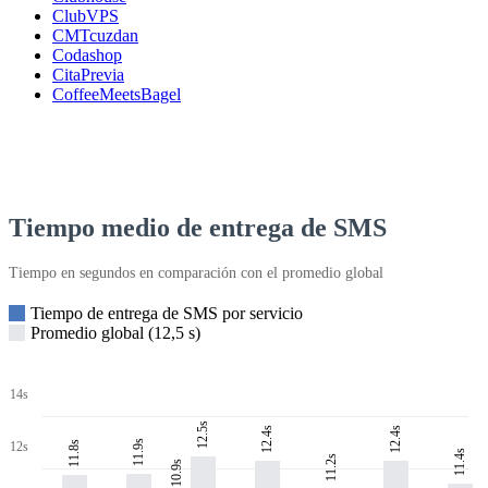
ClubVPS
CMTcuzdan
Codashop
CitaPrevia
CoffeeMeetsBagel
Tiempo medio de entrega de SMS
Tiempo en segundos en comparación con el promedio global
Tiempo de entrega de SMS por servicio
Promedio global (12,5 s)
14s
12.5s
12.4s
12.4s
11.9s
11.8s
12s
11.4s
11.2s
10.9s