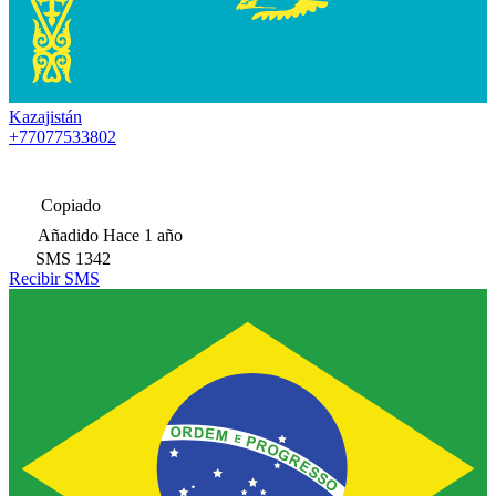
Kazajistán
+77077533802
Copiado
Añadido
Hace 1 año
SMS
1342
Recibir SMS