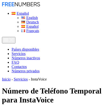
Español
English
Deutsch
Español
Français
Países disponibles
Servicios
Números inactivos
FAQ
Contactos
Números privados
Inicio
-
Servicios
-
InstaVoice
Número de Teléfono Temporal
para
InstaVoice