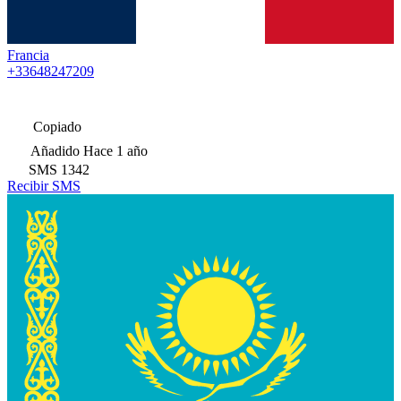
Francia
+33648247209
Copiado
Añadido
Hace 1 año
SMS
1342
Recibir SMS