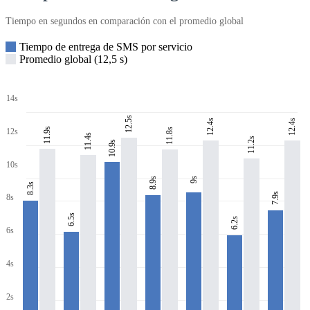
Tiempo en segundos en comparación con el promedio global
Tiempo de entrega de SMS por servicio
Promedio global (12,5 s)
14s
12.5s
12.4s
12.4s
11.9s
11.8s
12s
11.4s
11.2s
10.9s
10s
8.9s
9s
8.3s
7.9s
8s
6.5s
6.2s
6s
4s
2s