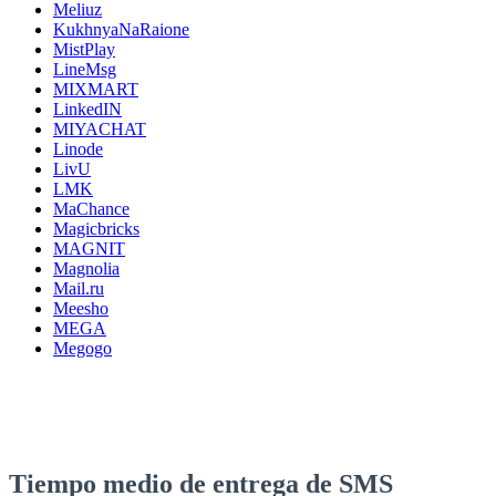
Meliuz
KukhnyaNaRaione
MistPlay
LineMsg
MIXMART
LinkedIN
MIYACHAT
Linode
LivU
LMK
MaChance
Magicbricks
MAGNIT
Magnolia
Mail.ru
Meesho
MEGA
Megogo
Tiempo medio de entrega de SMS