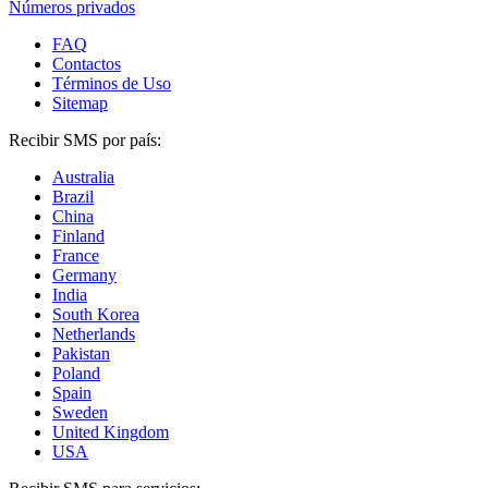
Números privados
FAQ
Contactos
Términos de Uso
Sitemap
Recibir SMS por país:
Australia
Brazil
China
Finland
France
Germany
India
South Korea
Netherlands
Pakistan
Poland
Spain
Sweden
United Kingdom
USA