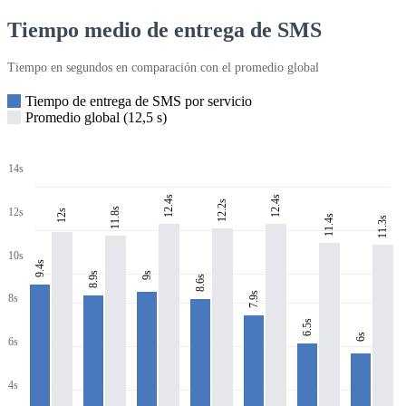
Tiempo medio de entrega de SMS
Tiempo en segundos en comparación con el promedio global
Tiempo de entrega de SMS por servicio
Promedio global (12,5 s)
14s
12.4s
12.4s
12.2s
11.8s
12s
12s
11.4s
11.3s
10s
9.4s
8.9s
9s
8.6s
7.9s
8s
6.5s
6s
6s
4s