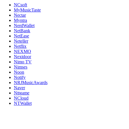
NCsoft
MyMusicTaste
Nectar
Myntra
NerdWallet
NetBank
NetEase
Neteller
Netflix
NEXMO
Nextdoor
Nimo TV
Nimses
Noon
Notify
NRJMusicAwards
Naver
Nttgame
NCloud
NTWallet