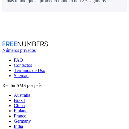
más rápido que el promedio mundial de 12,5 segundos.
Números privados
FAQ
Contactos
Términos de Uso
Sitemap
Recibir SMS por país:
Australia
Brazil
China
Finland
France
Germany
India