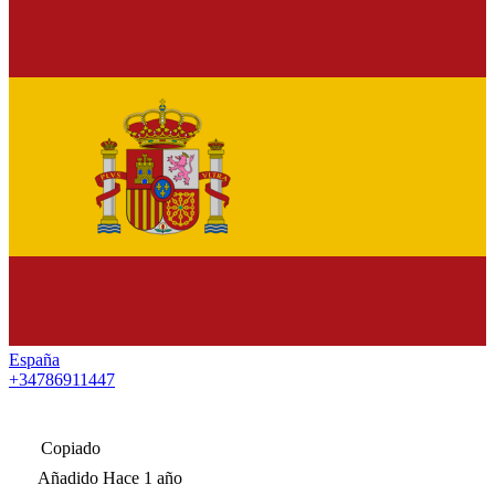
España
+34786911447
Copiado
Añadido
Hace 1 año