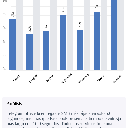
10s
9s
8.3s
7.9s
8s
6.2s
6s
6s
5.6s
4s
2s
0s
WhatsApp
X (Twitter)
Facebook
Telegram
PayPal
Venmo
Gmail
Análisis
Telegram ofrece la entrega de SMS más rápida en solo 5.6
segundos, mientras que Facebook presenta el tiempo de entrega
más largo con 10.9 segundos. Todos los servicios funcionan