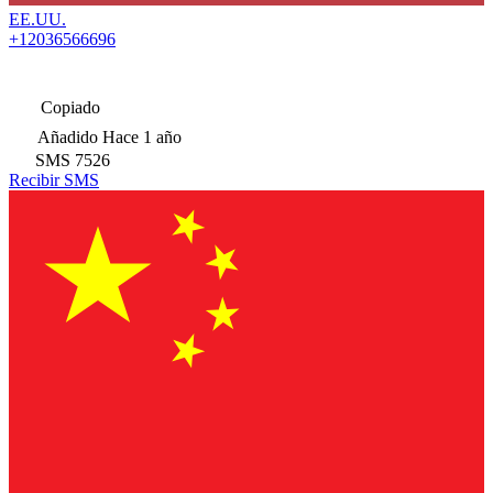
EE.UU.
+12036566696
Copiado
Añadido
Hace 1 año
SMS
7526
Recibir SMS