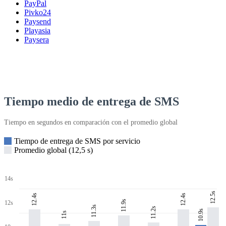
PayPal
Pivko24
Paysend
Playasia
Paysera
Tiempo medio de entrega de SMS
Tiempo en segundos en comparación con el promedio global
Tiempo de entrega de SMS por servicio
Promedio global (12,5 s)
14s
12.5s
12.4s
12.4s
11.9s
12s
11.3s
11.2s
10.9s
11s